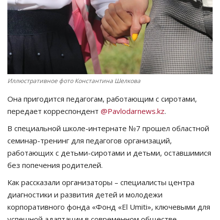
СПОРТ
Чек-лист
РАЗВЛЕЧЕНИЯ
Иллюстративное фото Константина Шелкова
OFFICIAL
Она пригодится педагогам, работающим с сиротами,
передает корреспондент
@Pavlodarnews.kz
.
Курултай
В специальной школе-интернате №7 прошел областной
семинар-тренинг для педагогов организаций,
Язык
работающих с детьми-сиротами и детьми, оставшимися
Қазақша
Русский
без попечения родителей.
Как рассказали организаторы – специалисты центра
диагностики и развития детей и молодежи
корпоративного фонда «Фонд «El Umiti», ключевыми для
успешной адаптации в современном обществе