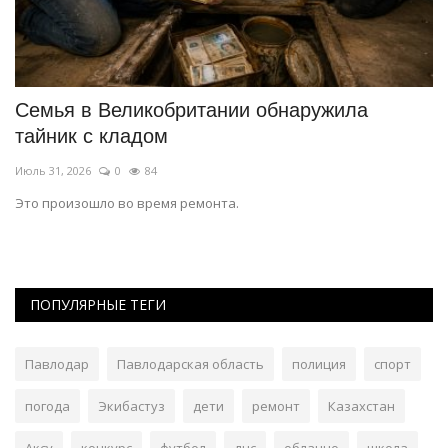
Семья в Великобритании обнаружила
Б
тайник с кладом
д
Июль 31, 2026
0
84
Ию
Это произошло во время ремонта.
П
«Ч
ПОПУЛЯРНЫЕ ТЕГИ
Павлодар
Павлодарская область
полиция
спорт
погода
Экибастуз
дети
ремонт
Казахстан