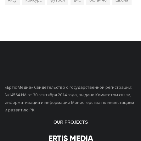
Аксу
конкурс
футбол
дчс
облачно
школа
«Ертiс Медиа» Свидетельство о государственной регистрации:
№14564-ИА от 30 сентября 2014 года, выдано Комитетом связи,
информатизации и информации Министерства по инвестициям
и развитию РК
OUR PROJECTS