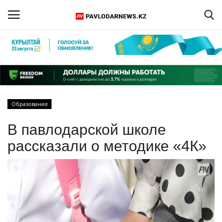
Войти
Регистрация
Главная
Образование
Обратная связь
В павлодарской школе
ПАВЛОДАРСКАЯ ОБЛАСТЬ
рассказали о методике «4К»
КАЗАХСТАН
МИР
СПЕЦПРОЕКТЫ