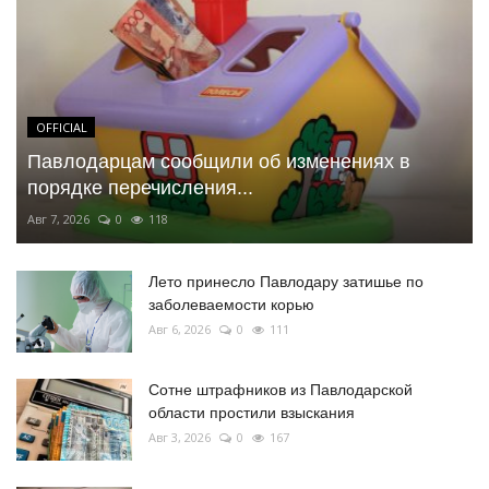
OFFICIAL
Павлодарцам сообщили об изменениях в
порядке перечисления...
Авг 7, 2026
0
118
Лето принесло Павлодару затишье по
заболеваемости корью
Авг 6, 2026
0
111
Сотне штрафников из Павлодарской
области простили взыскания
Авг 3, 2026
0
167