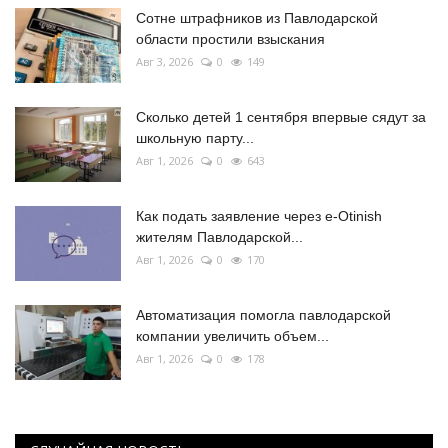
Сотне штрафников из Павлодарской
области простили взыскания
Авг 3, 2026
0
149
Сколько детей 1 сентября впервые сядут за
школьную парту...
Авг 1, 2026
0
643
Как подать заявление через e-Otinish
жителям Павлодарской...
Авг 1, 2026
0
170
Автоматизация помогла павлодарской
компании увеличить объем...
Авг 1, 2026
0
178