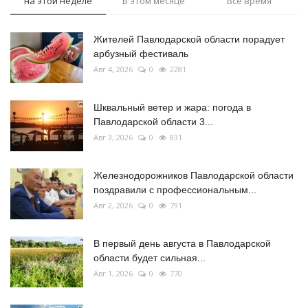
на этой неделе
В этом месяце
Все время
Жителей Павлодарской области порадует
арбузный фестиваль
Авг 4, 2026
0
2281
Шквальный ветер и жара: погода в
Павлодарской области 3...
Авг 3, 2026
0
831
Железнодорожников Павлодарской области
поздравили с профессиональным...
Авг 2, 2026
0
791
В первый день августа в Павлодарской
области будет сильная...
Авг 1, 2026
0
770