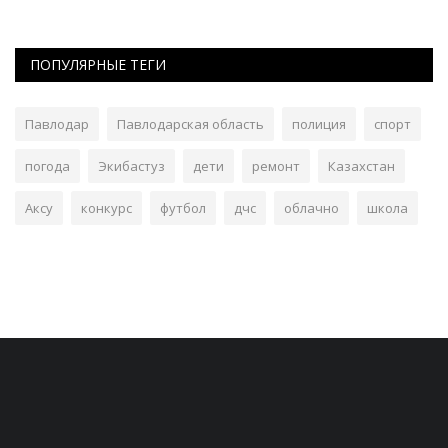
ПОПУЛЯРНЫЕ ТЕГИ
Павлодар
Павлодарская область
полиция
спорт
погода
Экибастуз
дети
ремонт
Казахстан
Аксу
конкурс
футбол
дчс
облачно
школа