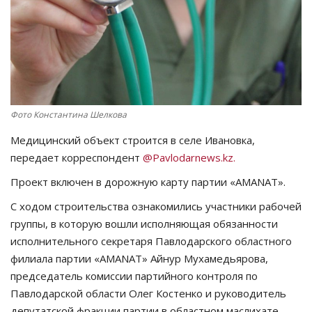
СПОРТ
Чек-лист
РАЗВЛЕЧЕНИЯ
Фото Константина Шелкова
OFFICIAL
Медицинский объект строится в селе Ивановка,
передает корреспондент
@Pavlodarnews.kz.
Курултай
Проект включен в дорожную карту партии «AMANAT».
Язык
С ходом строительства ознакомились участники рабочей
группы, в которую вошли исполняющая обязанности
Қазақша
Русский
исполнительного секретаря Павлодарского областного
филиала партии «AMANAT» Айнур Мухамедьярова,
председатель комиссии партийного контроля по
Павлодарской области Олег Костенко и руководитель
депутатской фракции партии в областном маслихате