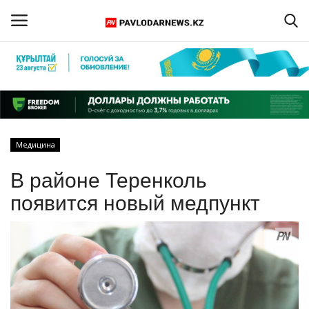
Войти
Регистрация
Главная
Медицина
Обратная связь
В районе Теренколь
ПАВЛОДАРСКАЯ ОБЛАСТЬ
появится новый медпункт
КАЗАХСТАН
МИР
СПЕЦПРОЕКТЫ