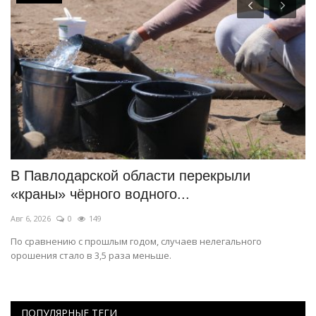
В Павлодарской области перекрыли
П
«краны» чёрного водного...
у
Авг 6, 2026
0
149
Ав
По сравнению с прошлым годом, случаев нелегального
Из
орошения стало в 3,5 раза меньше.
ПОПУЛЯРНЫЕ ТЕГИ