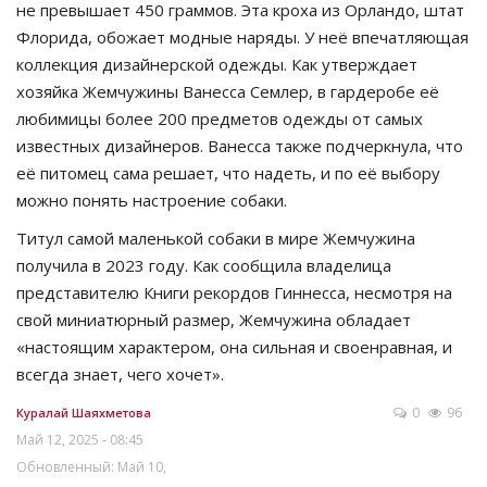
не превышает 450 граммов. Эта кроха из Орландо, штат
Флорида, обожает модные наряды. У неё впечатляющая
коллекция дизайнерской одежды. Как утверждает
хозяйка Жемчужины Ванесса Семлер, в гардеробе её
любимицы более 200 предметов одежды от самых
известных дизайнеров. Ванесса также подчеркнула, что
её питомец сама решает, что надеть, и по её выбору
можно понять настроение собаки.
Титул самой маленькой собаки в мире Жемчужина
получила в 2023 году. Как сообщила владелица
представителю Книги рекордов Гиннесса, несмотря на
свой миниатюрный размер, Жемчужина обладает
«настоящим характером, она сильная и своенравная, и
всегда знает, чего хочет».
0
96
Куралай Шаяхметова
Май 12, 2025 - 08:45
Обновленный: Май 10,