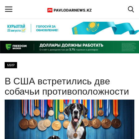
Войти
Регистрация
Главная
МИР
Обратная связь
В США встретились две
ПАВЛОДАРСКАЯ ОБЛАСТЬ
собачьи противоположности
КАЗАХСТАН
МИР
СПЕЦПРОЕКТЫ