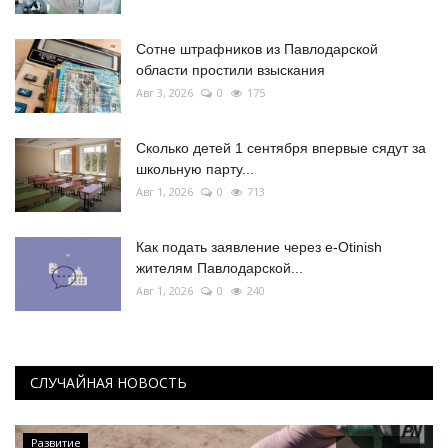
Сотне штрафников из Павлодарской
области простили взыскания
Авг 3, 2026
0
175
Сколько детей 1 сентября впервые сядут за
школьную парту...
Авг 1, 2026
0
713
Как подать заявление через e-Otinish
жителям Павлодарской...
Авг 1, 2026
0
240
СЛУЧАЙНАЯ НОВОСТЬ
Развитие