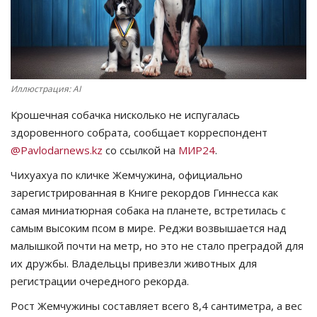
СПОРТ
Чек-лист
Иллюстрация: AI
РАЗВЛЕЧЕНИЯ
Крошечная собачка нисколько не испугалась
здоровенного собрата, сообщает корреспондент
OFFICIAL
@Pavlodarnews.kz
со ссылкой на
МИР24
.
Курултай
Чихуахуа по кличке Жемчужина, официально
зарегистрированная в Книге рекордов Гиннесса как
Язык
самая миниатюрная собака на планете, встретилась с
самым высоким псом в мире. Реджи возвышается над
Қазақша
Русский
малышкой почти на метр, но это не стало преградой для
их дружбы. Владельцы привезли животных для
регистрации очередного рекорда.
Рост Жемчужины составляет всего 8,4 сантиметра, а вес