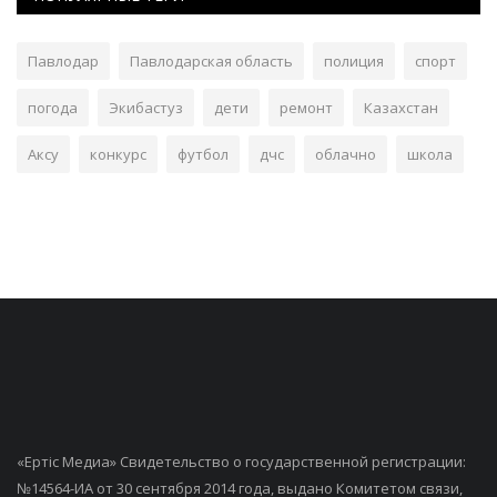
Павлодар
Павлодарская область
полиция
спорт
погода
Экибастуз
дети
ремонт
Казахстан
Аксу
конкурс
футбол
дчс
облачно
школа
«Ертiс Медиа» Свидетельство о государственной регистрации:
№14564-ИА от 30 сентября 2014 года, выдано Комитетом связи,