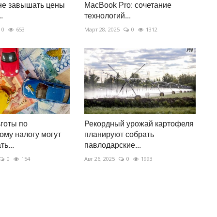
не завышать цены
MacBook Pro: сочетание
.
технологий...
0
653
Март 28, 2025
0
1312
ьготы по
Рекордный урожай картофеля
ому налогу могут
планируют собрать
ь...
павлодарские...
0
154
Авг 26, 2025
0
1993