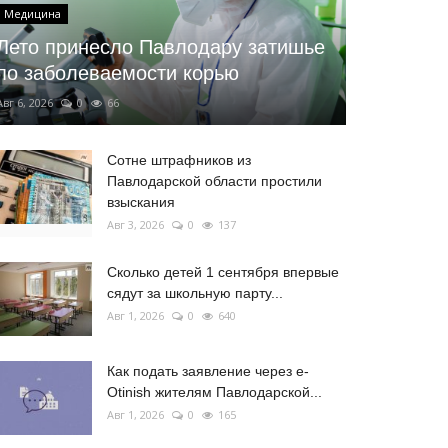
Медицина
Лето принесло Павлодару затишье
по заболеваемости корью
Авг 6, 2026
0
66
Сотне штрафников из
Павлодарской области простили
взыскания
Авг 3, 2026
0
137
Сколько детей 1 сентября впервые
сядут за школьную парту...
Авг 1, 2026
0
640
Как подать заявление через e-
Otinish жителям Павлодарской...
Авг 1, 2026
0
165