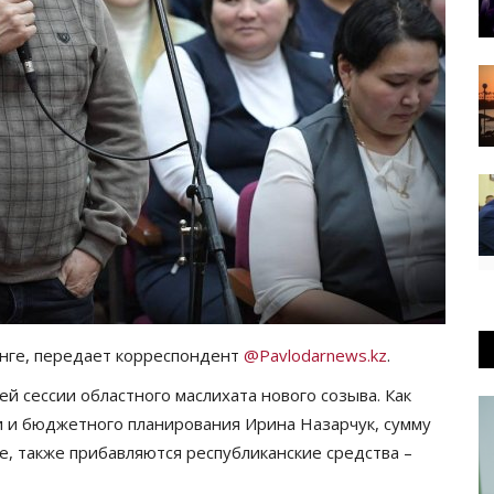
енге, передает корреспондент
@Pavlodarnews.kz
.
й сессии областного маслихата нового созыва. Как
 и бюджетного планирования Ирина Назарчук, сумму
е, также прибавляются республиканские средства –