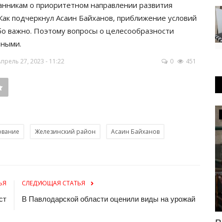
анникам о приоритетном направлении развития
Как подчеркнул Асаин Байханов, приближение условий
обо важно. Поэтому вопросы о целесообразности
тными.
рель 27, 2023 - 11:22
0
451
Инфраструктура
ование
Железинский район
Асаин Байханов
ЬЯ
СЛЕДУЮЩАЯ СТАТЬЯ
ст
В Павлодарской области оценили виды на урожай