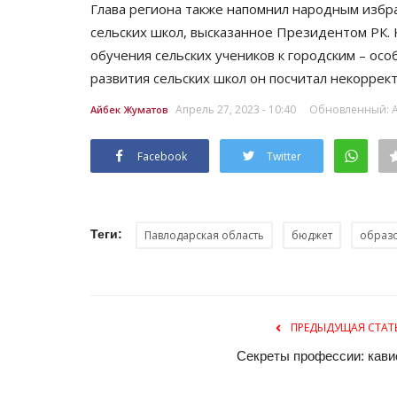
Глава региона также напомнил народным избр
сельских школ, высказанное Президентом РК. 
обучения сельских учеников к городским – ос
развития сельских школ он посчитал некоррек
Апрель 27, 2023 - 10:40
Обновленный: Ап
Айбек Жуматов
Facebook
Twitter
СПЕЦПРОЕКТЫ
Теги:
Павлодарская область
бюджет
образ
ПРЕДЫДУЩАЯ СТАТ
Секреты профессии: кави