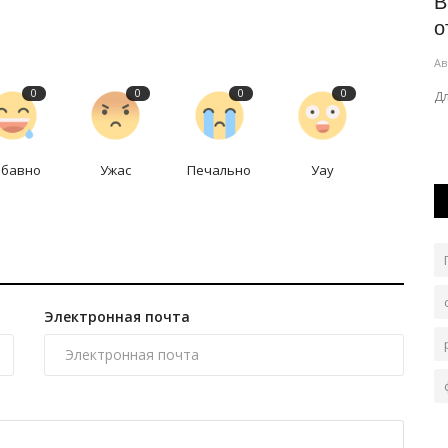
ра XXI
Коммунальный парк Павлодара
В
пополнился новой техникой
о
Авг 5, 2026
0
243
Ав
0
0
0
0
ку
На улицах областного центра используются
Д
современные пылесосы.
абавно
Ужас
Печально
Уау
Электронная почта