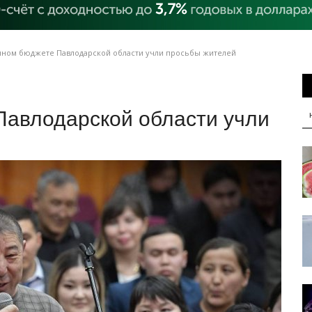
нном бюджете Павлодарской области учли просьбы жителей
Павлодарской области учли