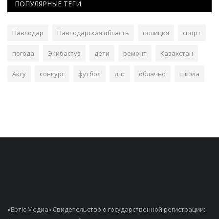
ПОПУЛЯРНЫЕ ТЕГИ
Павлодар
Павлодарская область
полиция
спорт
погода
Экибастуз
дети
ремонт
Казахстан
Аксу
конкурс
футбол
дчс
облачно
школа
«Ертiс Медиа» Свидетельство о государственной регистрации: