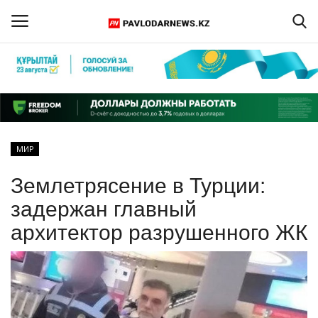
Войти
Регистрация
Главная
МИР
Обратная связь
Землетрясение в Турции:
ПАВЛОДАРСКАЯ ОБЛАСТЬ
задержан главный
архитектор разрушенного ЖК
КАЗАХСТАН
МИР
СПЕЦПРОЕКТЫ