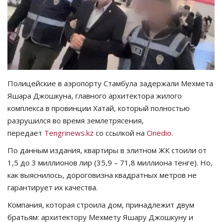
СПОРТ
Чек-лист
РАЗВЛЕЧЕНИЯ
Полицейские в аэропорту Стамбула задержали Мехмета
OFFICIAL
Яшара Джошкуна, главного архитектора жилого
комплекса в провинции Хатай, который полностью
Курултай
разрушился во время землетрясения,
передает
Tengrinews.kz
со ссылкой на
Onedio
.
Язык
По данным издания, квартиры в элитном ЖК стоили от
1,5 до 3 миллионов лир (35,9 – 71,8 миллиона тенге). Но,
Қазақша
Русский
как выяснилось, дороговизна квадратных метров не
гарантирует их качества.
Компания, которая строила дом, принадлежит двум
братьям: архитектору Мехмету Яшару Джошкуну и