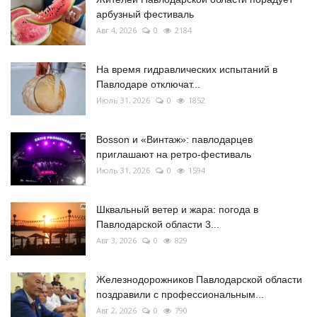
арбузный фестиваль
Авг 4, 2026
0
2184
На время гидравлических испытаний в
Павлодаре отключат...
Июль 31, 2026
0
1852
Bosson и «Винтаж»: павлодарцев
приглашают на ретро-фестиваль
Июль 31, 2026
0
1594
Шквальный ветер и жара: погода в
Павлодарской области 3...
Авг 3, 2026
0
829
Железнодорожников Павлодарской области
поздравили с профессиональным...
Авг 2, 2026
0
790