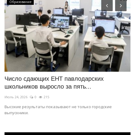
Образование
Число сдающих ЕНТ павлодарских
В
школьников выросло за пять...
г
Июль 24, 2026
0
215
Ию
Высокие результаты показывают не только городские
Пи
выпускники.
се