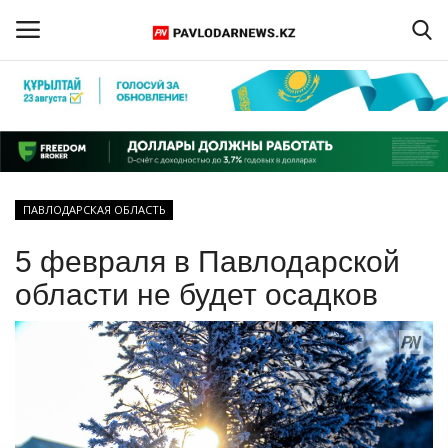
Войти
Регистрация
Главная
ПАВЛОДАРСКАЯ ОБЛАСТЬ
Обратная связь
5 февраля в Павлодарской
ПАВЛОДАРСКАЯ ОБЛАСТЬ
области не будет осадков
КАЗАХСТАН
МИР
СПЕЦПРОЕКТЫ