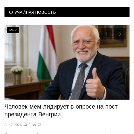
СЛУЧАЙНАЯ НОВОСТЬ
МИР
ся
Человек-мем лидирует в опросе на пост
Д
президента Венгрии
о
Авг 7, 2026
0
78
Ав