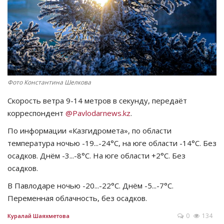
СПОРТ
Чек-лист
РАЗВЛЕЧЕНИЯ
Фото Константина Шелкова
OFFICIAL
Скорость ветра 9-14 метров в секунду, передаёт
корреспондент
@Pavlodarnews.kz
.
Курултай
По информации «Казгидромета», по области
температура ночью -19...-24°C, на юге области -14°C. Без
Язык
осадков. Днём -3...-8°C. На юге области +2°C. Без
Қазақша
Русский
осадков.
В Павлодаре ночью -20...-22°C. Днём -5...-7°C.
Переменная облачность, без осадков.
0
134
Куралай Шаяхметова