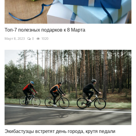
Топ-7 полезных подарков к 8 Марта
Март 8, 2023
0
1020
Экибастузцы встретят день города, крутя педали