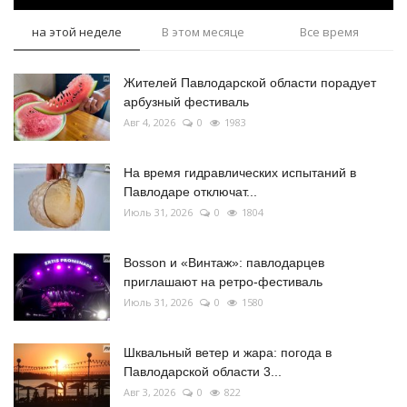
на этой неделе
В этом месяце
Все время
Жителей Павлодарской области порадует
арбузный фестиваль
Авг 4, 2026
0
1983
На время гидравлических испытаний в
Павлодаре отключат...
Июль 31, 2026
0
1804
Bosson и «Винтаж»: павлодарцев
приглашают на ретро-фестиваль
Июль 31, 2026
0
1580
Шквальный ветер и жара: погода в
Павлодарской области 3...
Авг 3, 2026
0
822