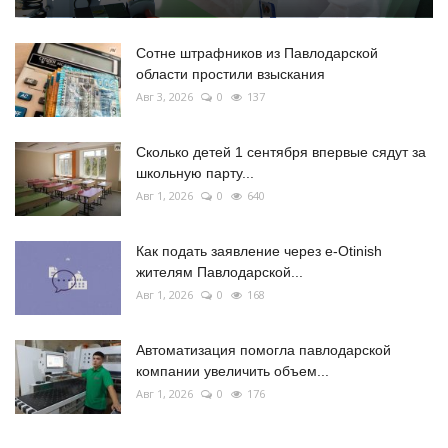
Сотне штрафников из Павлодарской
области простили взыскания
Авг 3, 2026
0
137
Сколько детей 1 сентября впервые сядут за
школьную парту...
Авг 1, 2026
0
640
Как подать заявление через e-Otinish
жителям Павлодарской...
Авг 1, 2026
0
168
Автоматизация помогла павлодарской
компании увеличить объем...
Авг 1, 2026
0
176