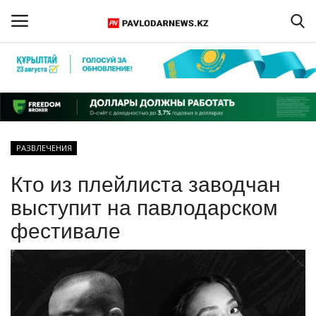
Войти
Регистрация
Главная
РАЗВЛЕЧЕНИЯ
Обратная связь
Кто из плейлиста заводчан
ПАВЛОДАРСКАЯ ОБЛАСТЬ
выступит на павлодарском
фестивале
КАЗАХСТАН
МИР
СПЕЦПРОЕКТЫ