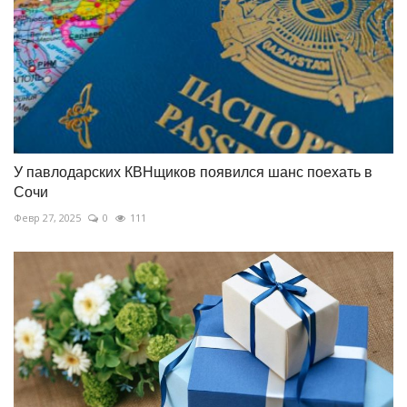
У павлодарских КВНщиков появился шанс поехать в
Сочи
Февр 27, 2025
0
111