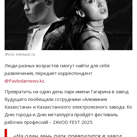
СПОРТ
Чек-лист
РАЗВЛЕЧЕНИЯ
Фото: tntmusic.ru
OFFICIAL
Люди разных возрастов смогут найти для себя
Курултай
развлечения, передаёт корреспондент
@Pavlodarnews.kz
.
Язык
Превратить на один день парк имени Гагарина в завод
будущего пообещали сотрудники «Алюминия
Қазақша
Русский
Казахстана» и Казахстанского электролизного завода. Ко
Дню города и Дню металлурга пройдёт фестиваль
рабочих профессий – ZAVOD FEST 2025.
«На один день парк превратится в завод