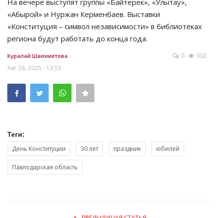
На вечере выступят группы «Байтерек», «Улытау»,
«Абырой» и Нуржан Керменбаев. Выставки
«Конституция – символ независимости» в библиотеках
региона будут работать до конца года.
0
302
Куралай Шаяхметова
Авг 26, 2025 - 13:53
Теги:
День Конституции
30 лет
праздник
юбилей
Павлодарская область
ПРЕДЫДУЩАЯ СТАТЬЯ