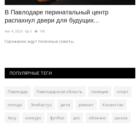
В Павлодаре перинатальный центр
Д
распахнул двери для будущих...
п
Авг 4, 2026
0
140
Ию
Горожанок ждут полезные советы.
Эф
ПОПУЛЯРНЫЕ ТЕГИ
Павлодар
Павлодарская область
полиция
спорт
погода
Экибастуз
дети
ремонт
Казахстан
Аксу
конкурс
футбол
дчс
облачно
школа