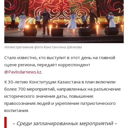
СПОРТ
Чек-лист
РАЗВЛЕЧЕНИЯ
Иллюстративное фото Константина Шелкова
OFFICIAL
Стало известно, кто выступит в этот день на главной
сцене региона, передаёт корреспондент
Курултай
@Pavlodarnews.kz
.
К 30-летию Конституции Казахстана в план включили
Язык
более 700 мероприятий, направленных на разъяснение
Қазақша
Русский
исторического значения даты, повышение
правосознания людей и укрепление патриотического
воспитания.
– Среди запланированных мероприятий –