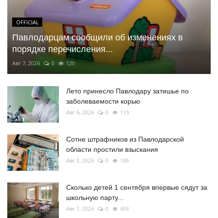
OFFICIAL
Павлодарцам сообщили об изменениях в
порядке перечисления...
Авг 7, 2026
0
120
Лето принесло Павлодару затишье по
заболеваемости корью
Авг 6, 2026
0
115
Сотне штрафников из Павлодарской
области простили взыскания
Авг 3, 2026
0
169
Сколько детей 1 сентября впервые сядут за
школьную парту...
Авг 1, 2026
0
693