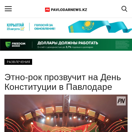
Войти
Регистрация
Главная
РАЗВЛЕЧЕНИЯ
Обратная связь
Этно-рок прозвучит на День
ПАВЛОДАРСКАЯ ОБЛАСТЬ
Конституции в Павлодаре
КАЗАХСТАН
МИР
СПЕЦПРОЕКТЫ