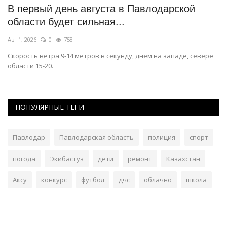
В первый день августа в Павлодарской
В
области будет сильная...
д
Авг 1, 2026
0
758
Ию
Скорость ветра 9-14 метров в секунду, днём на западе, севере
Го
области 15-20.
Па
ПОПУЛЯРНЫЕ ТЕГИ
Павлодар
Павлодарская область
полиция
спорт
погода
Экибастуз
дети
ремонт
Казахстан
Аксу
конкурс
футбол
дчс
облачно
школа