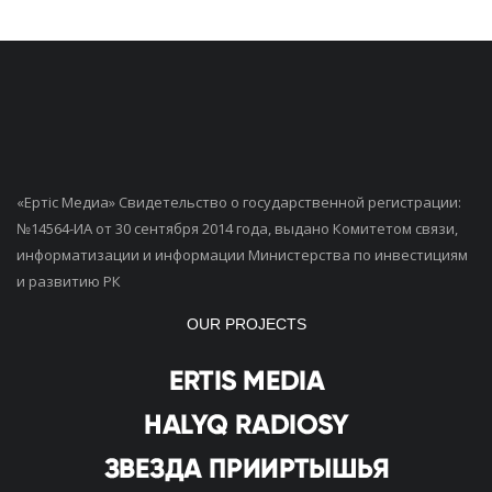
«Ертiс Медиа» Свидетельство о государственной регистрации:
№14564-ИА от 30 сентября 2014 года, выдано Комитетом связи,
информатизации и информации Министерства по инвестициям
и развитию РК
OUR PROJECTS