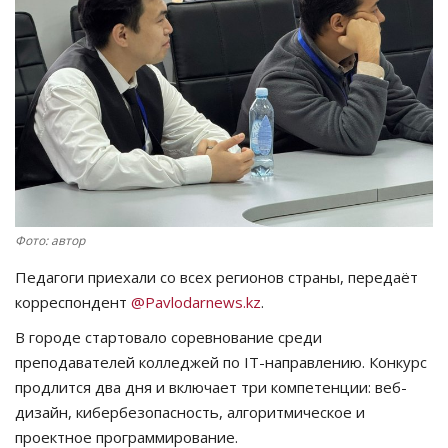
СПОРТ
Чек-лист
РАЗВЛЕЧЕНИЯ
OFFICIAL
Курултай
Фото: автор
Педагоги приехали со всех регионов страны, передаёт
Язык
корреспондент
@Pavlodarnews.kz
.
Қазақша
Русский
В городе стартовало соревнование среди
преподавателей колледжей по IT-направлению. Конкурс
продлится два дня и включает три компетенции: веб-
дизайн, кибербезопасность, алгоритмическое и
проектное программирование.