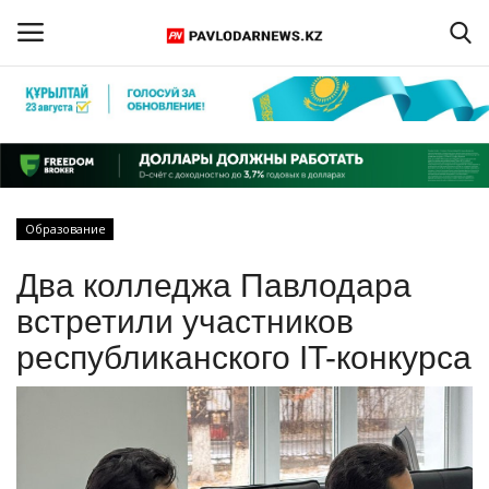
Войти
Регистрация
Главная
Образование
Обратная связь
Два колледжа Павлодара
ПАВЛОДАРСКАЯ ОБЛАСТЬ
встретили участников
республиканского IT-конкурса
КАЗАХСТАН
МИР
СПЕЦПРОЕКТЫ