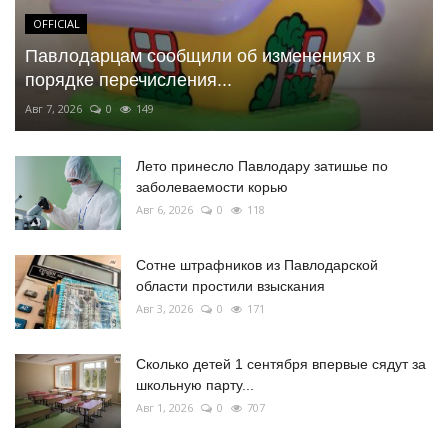
OFFICIAL
Павлодарцам сообщили об изменениях в
порядке перечисления...
Авг 7, 2026
0
149
Лето принесло Павлодару затишье по
заболеваемости корью
Авг 6, 2026
0
118
Сотне штрафников из Павлодарской
области простили взыскания
Авг 3, 2026
0
171
Сколько детей 1 сентября впервые сядут за
школьную парту...
Авг 1, 2026
0
707