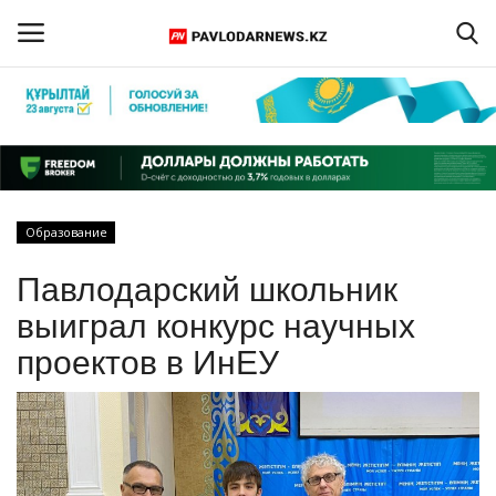
Войти
Регистрация
Главная
Образование
Обратная связь
Павлодарский школьник
ПАВЛОДАРСКАЯ ОБЛАСТЬ
выиграл конкурс научных
проектов в ИнЕУ
КАЗАХСТАН
МИР
СПЕЦПРОЕКТЫ