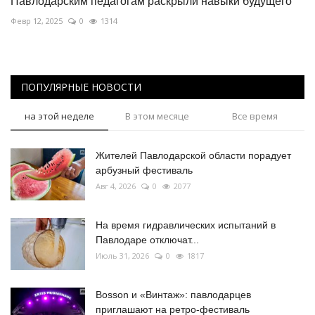
Павлодарским педагогам раскрыли навыки будущего
Февр 12, 2025
0
1314
ПОПУЛЯРНЫЕ НОВОСТИ
на этой неделе
В этом месяце
Все время
Жителей Павлодарской области порадует
арбузный фестиваль
Авг 4, 2026
0
2077
На время гидравлических испытаний в
Павлодаре отключат...
Июль 31, 2026
0
1817
Bosson и «Винтаж»: павлодарцев
приглашают на ретро-фестиваль