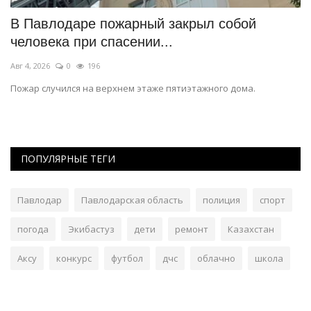
В Павлодаре пожарный закрыл собой
П
человека при спасении...
д
Авг 4, 2026
0
196
Ма
Пожар случился на верхнем этаже пятиэтажного дома.
Ма
пу
ПОПУЛЯРНЫЕ ТЕГИ
Павлодар
Павлодарская область
полиция
спорт
погода
Экибастуз
дети
ремонт
Казахстан
Аксу
конкурс
футбол
дчс
облачно
школа