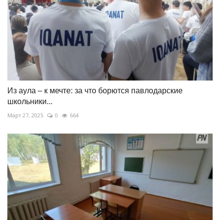
Из аула – к мечте: за что борются павлодарские
школьники...
Март 27, 2025
0
664