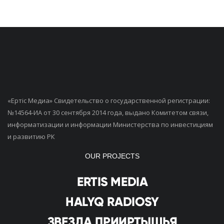
«Ертiс Медиа» Свидетельство о государственной регистрации:
№14564-ИА от 30 сентября 2014 года, выдано Комитетом связи,
информатизации и информации Министерства по инвестициям
и развитию РК
OUR PROJECTS