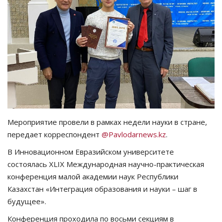
СПОРТ
Чек-лист
РАЗВЛЕЧЕНИЯ
OFFICIAL
Курултай
Мероприятие провели в рамках недели науки в стране,
передает корреспондент
@Pavlodarnews.kz
.
Язык
В Инновационном Евразийском университете
Қазақша
Русский
состоялась XLIX Международная научно-практическая
конференция малой академии наук Республики
Казахстан «Интеграция образования и науки – шаг в
будущее».
Конференция проходила по восьми секциям в