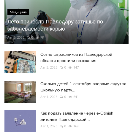
Медицина
Лето принесло Павлодару затишье по
заболеваемости корью
Авг 6, 2026
0
78
Сотне штрафников из Павлодарской
области простили взыскания
Авг 3, 2026
0
147
Сколько детей 1 сентября впервые сядут за
школьную парту...
Авг 1, 2026
0
641
Как подать заявление через e-Otinish
жителям Павлодарской...
Авг 1, 2026
0
169