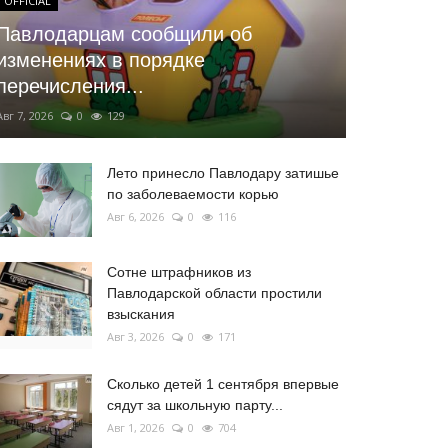
OFFICIAL
Павлодарцам сообщили об
изменениях в порядке
перечисления...
Авг 7, 2026
0
129
Лето принесло Павлодару затишье
по заболеваемости корью
Авг 6, 2026
0
116
Сотне штрафников из
Павлодарской области простили
взыскания
Авг 3, 2026
0
171
Сколько детей 1 сентября впервые
сядут за школьную парту...
Авг 1, 2026
0
704