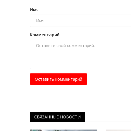
В Павлодарской области сост
турнир по подтягиванию...
Имя
Май 26, 2026
0
393
Участниками соревнований стали спортсме
Комментарий
Павлодара, Павлодарского и Щербактинског
Оставить комментарий
СВЯЗАННЫЕ НОВОСТИ