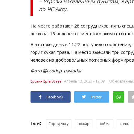
– Угрозы населенным пунктам, жерт
по ЧС Аксу.
На месте работают 28 сотрудников, пять спец
лесхоза, 13 человек от местного акимата и ш
В этот же день в 11:22 поступило сообщение, 
горит сухая трава. На место выехали три сотр
человек из добровольных пожарных формирова
Фото @ecodep_pavlodar
Апрель 13, 2023 - 12:09
Обновленный: 
Ерсаин Ертысбаев
Facebook
Twitter
Теги:
Город Аксу
пожар
пойма
степь