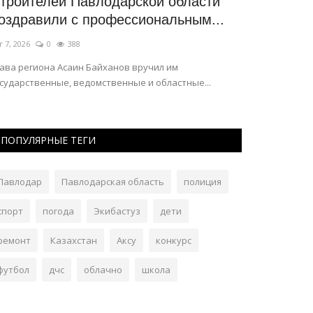
троителей Павлодарской области
Шквальный 
оздравили с профессиональным...
Павлодарск
г 7, 2026
0
388
Авг 3, 2026
0
лава региона Асаин Байханов вручил им
Скорость ветра 
осударственные, ведомственные и областные...
севере, востоке 
ПОПУЛЯРНЫЕ ТЕГИ
Павлодар
Павлодарская область
полиция
спорт
погода
Экибастуз
дети
ремонт
Казахстан
Аксу
конкурс
футбол
дчс
облачно
школа