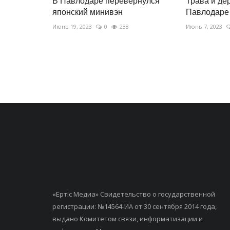
В Павлодаре перевернулся
Трава и де
японский минивэн
Павлодаре
Июнь 19, 2023
0
238
Июнь 7, 2023
«Ертiс Медиа» Свидетельство о государственной
регистрации: №14564-ИА от 30 сентября 2014 года,
выдано Комитетом связи, информатизации и