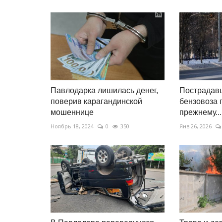
Павлодарка лишилась денег,
Пострадавш
поверив карагандинской
бензовоза 
мошеннице
прежнему...
Ноябрь 18, 2024
0
350
Янв 26, 2026