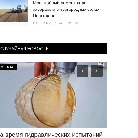
Масштабный ремонт дорог
завершили в пригородных сёлах
Павлодара
Июль 31, 2026
0
163
СЛУЧАЙНАЯ НОВОСТЬ
OFFICIAL
Летний спорт
а время гидравлических испытаний
Более 800