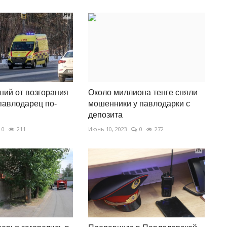
ий от возгорания
Около миллиона тенге сняли
павлодарец по-
мошенники у павлодарки с
депозита
0
211
Июнь 10, 2023
0
272