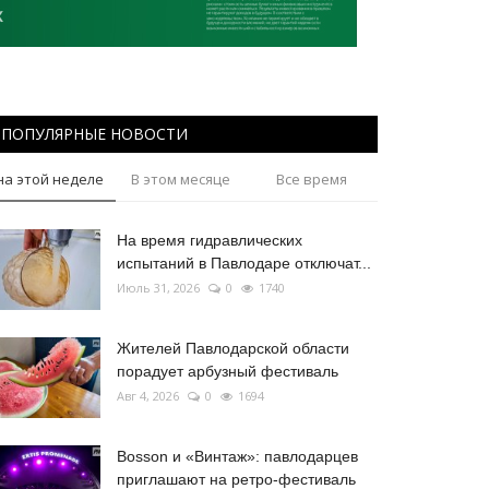
ПОПУЛЯРНЫЕ НОВОСТИ
на этой неделе
В этом месяце
Все время
На время гидравлических
испытаний в Павлодаре отключат...
Июль 31, 2026
0
1740
Жителей Павлодарской области
порадует арбузный фестиваль
Авг 4, 2026
0
1694
Bosson и «Винтаж»: павлодарцев
приглашают на ретро-фестиваль