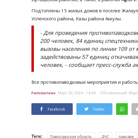
Подтоплены 15 жилых домов в поселке Жалаулы
Успенского района, Казы района Аккулы.
- Для проведения противопаводков
200 человек, 84 единиц спецтехники
вызовы населения по линии 109 от
задействованы 57 единиц откачива
человек, - сообщает пресс-служба а
Все противопаводковые мероприятия и работы 
Март 30, 2024 - 14:44
Обновленный: Март 3
Pavlodarnews
Facebook
Twitter
Теги:
Павлодарская область
ДЧС
паводки