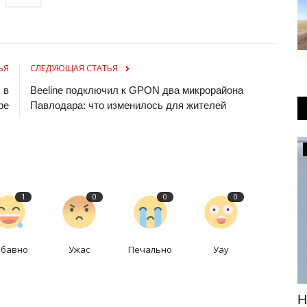
ЬЯ
СЛЕДУЮЩАЯ СТАТЬЯ
 в
Beeline подключил к GPON два микрорайона
ре
Павлодара: что изменилось для жителей
Происшествия
1
0
0
0
абавно
Ужас
Печально
Уау
В Павлодаре пожарный закрыл собой
Н