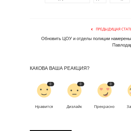
ПРЕДЫДУЩАЯ СТАТ
Обновить ЦОУ и отделы полиции намерены
Павлода
Зимний спорт
КАКОВА ВАША РЕАКЦИЯ?
0
0
0
Нравится
Дизлайк
Прекрасно
З
Экибастузцев пригласили на