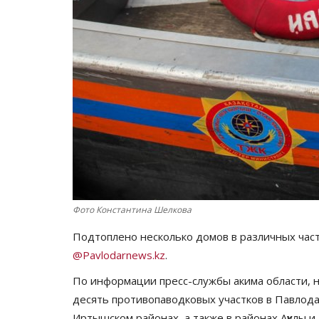
Фото Константина Шелкова
Подтоплено несколько домов в различных час
@Pavlodarnews.kz
.
По информации пресс-службы акима области, н
десять противопаводковых участков в Павлода
Иртышском районах, а также в районах Аққулы и