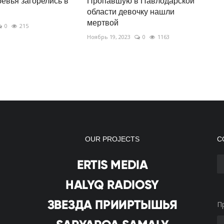
ревья загорелись в
Пропавшую в Павлодарской
области девочку нашли
мертвой
0
215
Ноябрь 19, 2023
0
1163
OUR PROJECTS
С
П