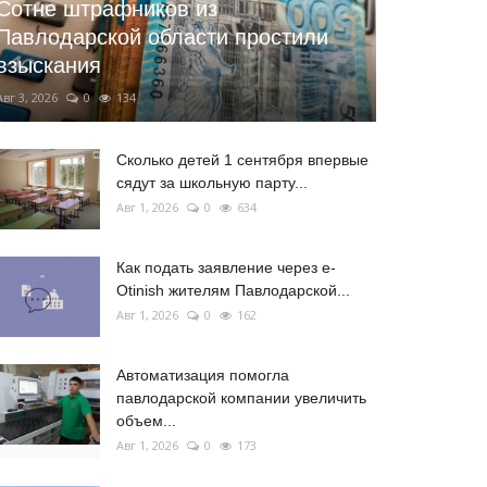
Сотне штрафников из
Павлодарской области простили
взыскания
Авг 3, 2026
0
134
Сколько детей 1 сентября впервые
сядут за школьную парту...
Авг 1, 2026
0
634
Как подать заявление через e-
Otinish жителям Павлодарской...
Авг 1, 2026
0
162
Автоматизация помогла
павлодарской компании увеличить
объем...
Авг 1, 2026
0
173