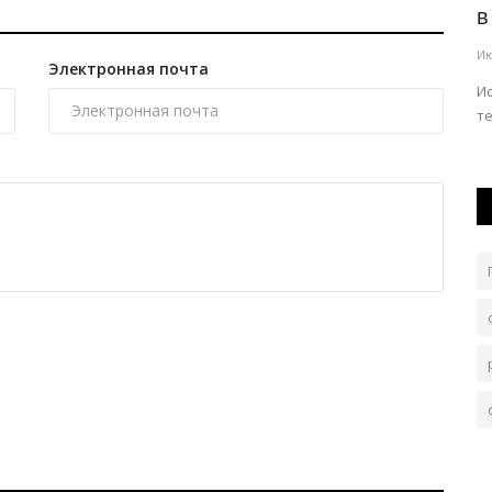
человека при спасении...
в
Авг 4, 2026
0
191
Ию
Электронная почта
лигиозный
Пожар случился на верхнем этаже пятиэтажного дома.
И
те