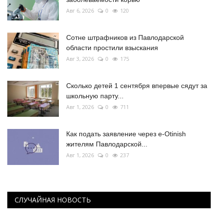
Авг 6, 2026
0
120
Сотне штрафников из Павлодарской
области простили взыскания
Авг 3, 2026
0
175
Сколько детей 1 сентября впервые сядут за
школьную парту...
Авг 1, 2026
0
711
Как подать заявление через e-Otinish
жителям Павлодарской...
Авг 1, 2026
0
237
СЛУЧАЙНАЯ НОВОСТЬ