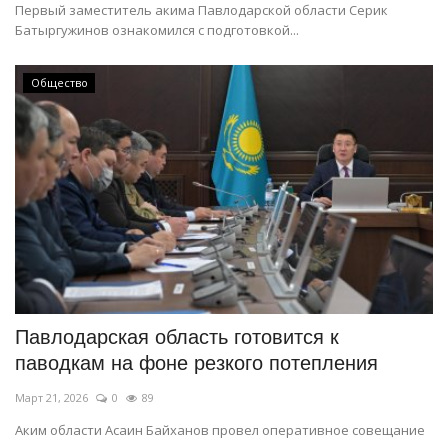
Первый заместитель акима Павлодарской области Серик
Батыргужинов ознакомился с подготовкой...
Общество
Павлодарская область готовится к
паводкам на фоне резкого потепления
Март 21, 2026
0
89
Аким области Асаин Байханов провел оперативное совещание