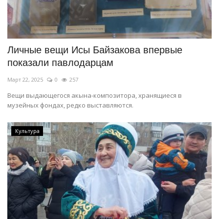
Личные вещи Исы Байзакова впервые
показали павлодарцам
Март 22, 2025
0
257
Вещи выдающегося акына-композитора, хранящиеся в
музейных фондах, редко выставляются.
Культура