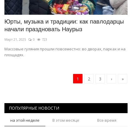
Юрты, музыка и традиции: как павлодарцы
начали праздновать Наурыз
Март 21, 2025
0
723
Массовые гуляния прошли повсеместно: во дворах, парках и на
площадях.
1
2
3
›
»
ПОПУЛЯРНЫЕ НОВОСТИ
на этой неделе
В этом месяце
Все время