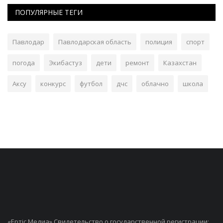
ПОПУЛЯРНЫЕ ТЕГИ
Павлодар
Павлодарская область
полиция
спорт
погода
Экибастуз
дети
ремонт
Казахстан
Аксу
конкурс
футбол
дчс
облачно
школа
«Ертiс Медиа» Свидетельство о государственной регистрации: