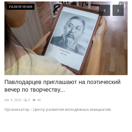
РАЗВЛЕЧЕНИЯ
й
Павлодарцев приглашают на поэтический
Н
вечер по творчеству...
о
Авг 6, 2026
0
66
Ию
о
Организатор – Центр развития молодёжных инициатив.
Ск
15