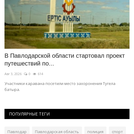
В Павлодарской области стартовал проект
К
путешествий по...
и
Авг 3, 2026
0
614
Ав
Участники каравана посетили место захоронения Тугела
23
батыра.
Ре
ПОПУЛЯРНЫЕ ТЕГИ
Павлодар
Павлодарская область
полиция
спорт