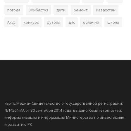
погода
Экибастуз
дети
ремонт
Казахстан
Аксу
конкурс
футбол
дчс
облачно
школа
«Ертiс Медиа» Свидетельство о государственной регистрации:
№14564-ИА от 30 сентября 2014 года, выдано Комитетом связи,
информатизации и информации Министерства по инвестициям
и развитию РК