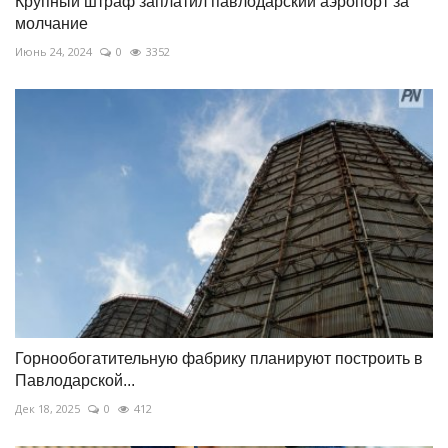
Крупный штраф заплатил павлодарский аэропорт за
молчание
Июнь 24, 2024
0
3352
Горнообогатительную фабрику планируют построить в
Павлодарской...
Дек 18, 2025
0
412