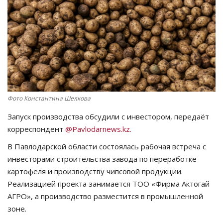
СПОРТ
Чек-лист
РАЗВЛЕЧЕНИЯ
OFFICIAL
Фото Константина Шелкова
Запуск производства обсудили с инвестором, передаёт
Курултай
корреспондент
@Pavlodarnews.kz.
Язык
В Павлодарской области состоялась рабочая встреча с
инвесторами строительства завода по переработке
Қазақша
Русский
картофеля и производству чипсовой продукции.
Реализацией проекта занимается ТОО «Фирма Актогай
АГРО», а производство разместится в промышленной
зоне.