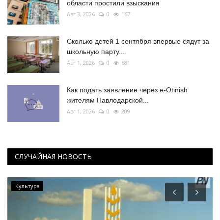
области простили взыскания
Авг 3, 2026
0
167
Сколько детей 1 сентября впервые сядут за
школьную парту...
Авг 1, 2026
0
681
Как подать заявление через e-Otinish
жителям Павлодарской...
Авг 1, 2026
0
209
СЛУЧАЙНАЯ НОВОСТЬ
Культура