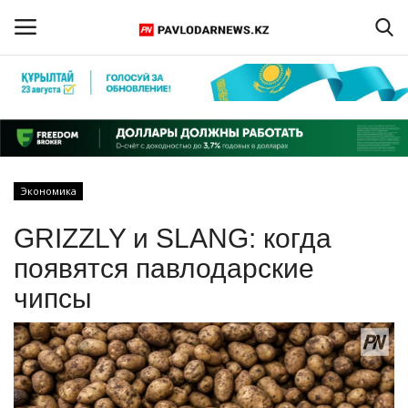
Войти
Регистрация
Главная
Экономика
Обратная связь
GRIZZLY и SLANG: когда
ПАВЛОДАРСКАЯ ОБЛАСТЬ
появятся павлодарские
чипсы
КАЗАХСТАН
МИР
СПЕЦПРОЕКТЫ