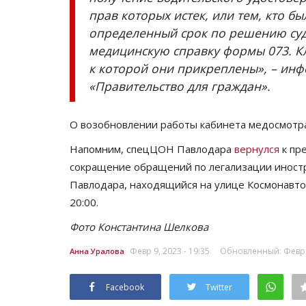
прав которых истек, или тем, кто б
определенный срок по решению суд
медицинскую справку формы 073. Кл
к которой они прикреплены», – ин
«Правительство для граждан».
О возобновлении работы кабинета медосмотр
Напомним, спецЦОН Павлодара
вернулся
к пр
сокращение обращений по легализации иност
Павлодара, находящийся на улице Космонавтов,
20:00.
Фото Константина Шелкова
Февр 9, 2023 - 19:35
Обновленный: Февр 9
Анна Уралова
Facebook
Twitter