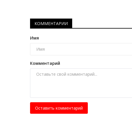
История вещей: солдатики
Май 11, 2025
0
6874
Детская вселенная затяжной войны мирно 
КОММЕНТАРИИ
коробке из-под обуви.
Имя
Комментарий
Оставить комментарий