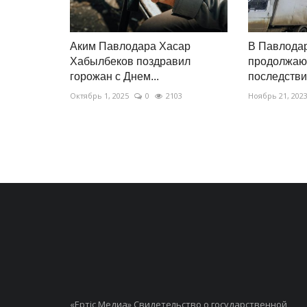
Аким Павлодара Хасар
В Павлодар
Хабылбеков поздравил
продолжают
горожан с Днем...
последствия
Октябрь 1, 2025
0
2103
Ноябрь 21, 202
«Ертiс Медиа» Свидетельство о государственной