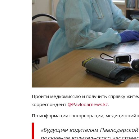
Пройти медкомиссию и получить справку жител
корреспондент
@Pavlodarnews.kz.
По информации госкорпорации, медицинский к
«Будущим водителям Павлодарской о
получение водительского удостовер