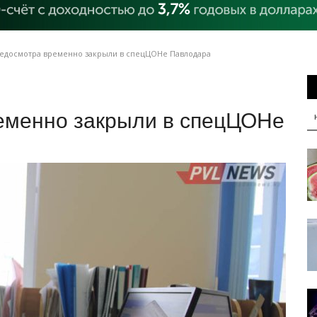
едосмотра временно закрыли в спецЦОНе Павлодара
еменно закрыли в спецЦОНе