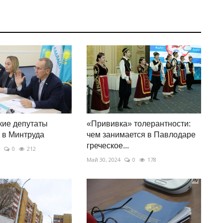
кие депутаты
«Прививка» толерантности:
 в Минтруда
чем занимается в Павлодаре
греческое...
0
212
Май 30, 2024
0
178