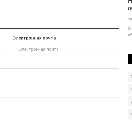
В новый путь: как меняют устаревшие
Н
вокзалы Павлодарской...
о
Авг 5, 2026
0
221
Ав
покоилась в
Обновление стало возможным благодаря программе
О
модернизации 124 железнодорожных...
о
Электронная почта