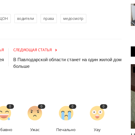
цЦОН
водители
права
медосмотр
ЬЯ
СЛЕДУЮЩАЯ СТАТЬЯ
ея
В Павлодарской области станет на один жилой дом
больше
Инфраструктура
0
0
0
0
абавно
Ужас
Печально
Уау