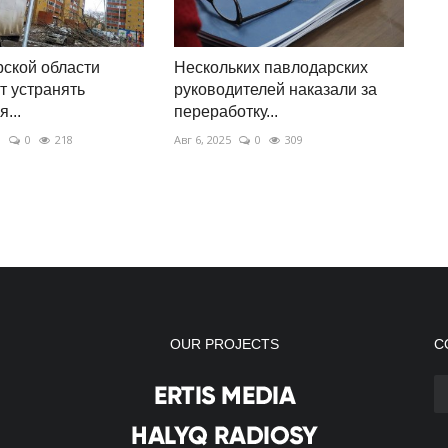
ской области
Нескольких павлодарских
 устранять
руководителей наказали за
...
переработку...
3
0
218
Авг 6, 2025
0
309
OUR PROJECTS
С