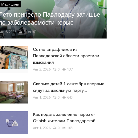
Медицина
Лето принесло Павлодару затишье
по заболеваемости корью
Авг 6, 2026
0
69
Сотне штрафников из
Павлодарской области простили
взыскания
Авг 3, 2026
0
137
Сколько детей 1 сентября впервые
сядут за школьную парту...
Авг 1, 2026
0
640
Как подать заявление через e-
Otinish жителям Павлодарской...
Авг 1, 2026
0
168