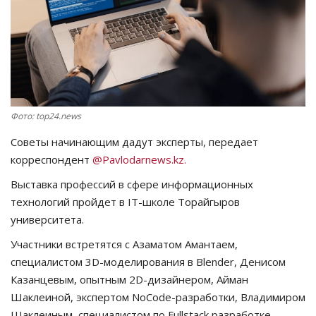
СПОРТ
Чек-лист
РАЗВЛЕЧЕНИЯ
Фото: top24.news
OFFICIAL
Советы начинающим дадут эксперты, передает
корреспондент
@Pavlodarnews.kz.
Курултай
Выставка профессий в сфере информационных
технологий пройдет в IT-школе Торайгыров
Язык
университета.
Қазақша
Русский
Участники встретятся с Азаматом Амантаем,
специалистом 3D-моделирования в Blender, Денисом
Казанцевым, опытным 2D-дизайнером, Айман
Шаклеиной, экспертом NoCode-разработки, Владимиром
Шаклеиным, специалистом по Fullstack разработке.