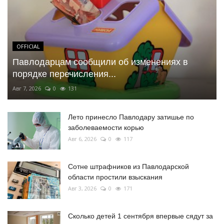
OFFICIAL
Павлодарцам сообщили об изменениях в
порядке перечисления...
Авг 7, 2026
0
131
Лето принесло Павлодару затишье по
заболеваемости корью
Авг 6, 2026
0
117
Сотне штрафников из Павлодарской
области простили взыскания
Авг 3, 2026
0
171
Сколько детей 1 сентября впервые сядут за