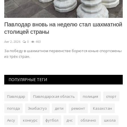
Павлодар вновь на неделю стал шахматной
К
столицей страны
П
Авг 2, 2026
0
463
Ма
За победу в шахматном первенстве борются юные спортсмены
От
из трёх стран.
из
ПОПУЛЯРНЫЕ ТЕГИ
Павлодар
Павлодарская область
полиция
спорт
погода
Экибастуз
дети
ремонт
Казахстан
Аксу
конкурс
футбол
дчс
облачно
школа