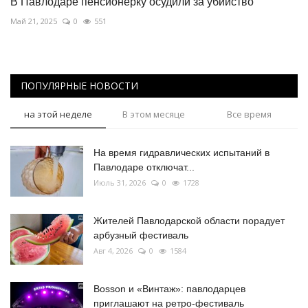
В Павлодаре пенсионерку осудили за убийство
Май 21, 2025
0
551
ПОПУЛЯРНЫЕ НОВОСТИ
на этой неделе
В этом месяце
Все время
На время гидравлических испытаний в
Павлодаре отключат...
Июль 31, 2026
0
1728
Жителей Павлодарской области порадует
арбузный фестиваль
Авг 4, 2026
0
1584
Bosson и «Винтаж»: павлодарцев
приглашают на ретро-фестиваль