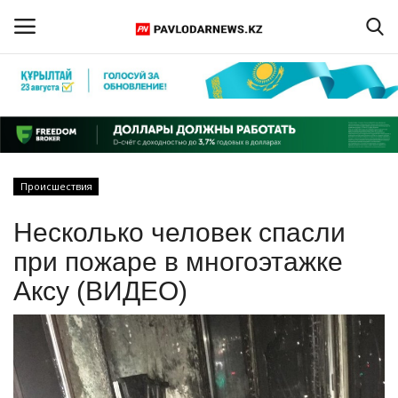
Войти
Регистрация
Главная
Происшествия
Обратная связь
Несколько человек спасли
ПАВЛОДАРСКАЯ ОБЛАСТЬ
при пожаре в многоэтажке
Аксу (ВИДЕО)
КАЗАХСТАН
МИР
СПЕЦПРОЕКТЫ