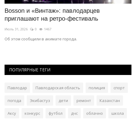
Bosson и «Винтаж»: павлодарцев
П
приглашают на ретро-фестиваль
л
Июль 31, 2026
0
1467
Ию
Об этом сообщили в акимате города.
Эк
мн
ПОПУЛЯРНЫЕ ТЕГИ
Павлодар
Павлодарская область
полиция
спорт
погода
Экибастуз
дети
ремонт
Казахстан
Аксу
конкурс
футбол
дчс
облачно
школа