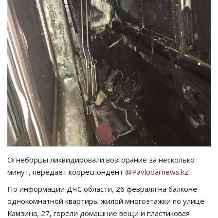
СПОРТ
Чек-лист
РАЗВЛЕЧЕНИЯ
OFFICIAL
Курултай
Язык
Огнеборцы ликвидировали возгорание за несколько
Қазақша
Русский
минут, передает корреспондент
@Pavlodarnеws.kz.
По информации ДЧС области, 26 февраля на балконе
однокомнатной квартиры жилой многоэтажки по улице
Камзина, 27, горели домашние вещи и пластиковая