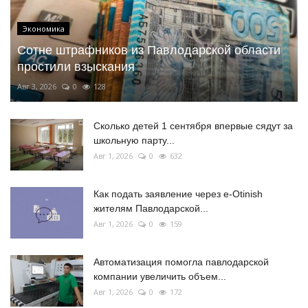
Экономика
Сотне штрафников из Павлодарской области
простили взыскания
Авг 3, 2026
0
128
Сколько детей 1 сентября впервые сядут за
школьную парту...
Авг 1, 2026
0
632
Как подать заявление через e-Otinish
жителям Павлодарской...
Авг 1, 2026
0
159
Автоматизация помогла павлодарской
компании увеличить объем...
Авг 1, 2026
0
172