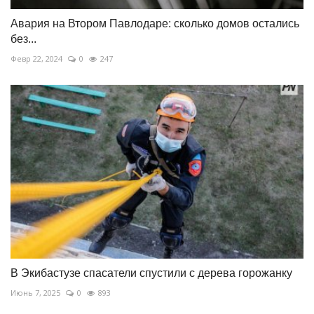
Авария на Втором Павлодаре: сколько домов остались
без...
Февр 22, 2024
0
247
В Экибастузе спасатели спустили с дерева горожанку
Июнь 7, 2025
0
893