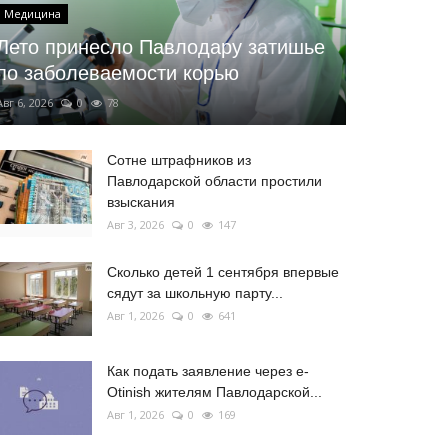
Медицина
Лето принесло Павлодару затишье
по заболеваемости корью
Авг 6, 2026
0
78
Сотне штрафников из
Павлодарской области простили
взыскания
Авг 3, 2026
0
147
Сколько детей 1 сентября впервые
сядут за школьную парту...
Авг 1, 2026
0
641
Как подать заявление через e-
Otinish жителям Павлодарской...
Авг 1, 2026
0
169