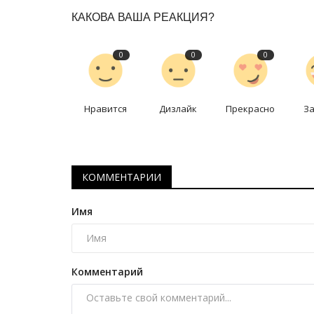
Секреты профессии: комбайн
КАКОВА ВАША РЕАКЦИЯ?
Авг 30, 2025
0
4761
Корреспондент побеседовал с представите
0
0
0
из самых уважаемых и ответственных...
Нравится
Дизлайк
Прекрасно
З
КОММЕНТАРИИ
Имя
Комментарий