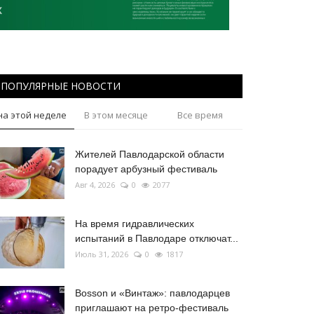
ПОПУЛЯРНЫЕ НОВОСТИ
на этой неделе
В этом месяце
Все время
Жителей Павлодарской области
порадует арбузный фестиваль
Авг 4, 2026
0
2077
На время гидравлических
испытаний в Павлодаре отключат...
Июль 31, 2026
0
1817
Bosson и «Винтаж»: павлодарцев
приглашают на ретро-фестиваль