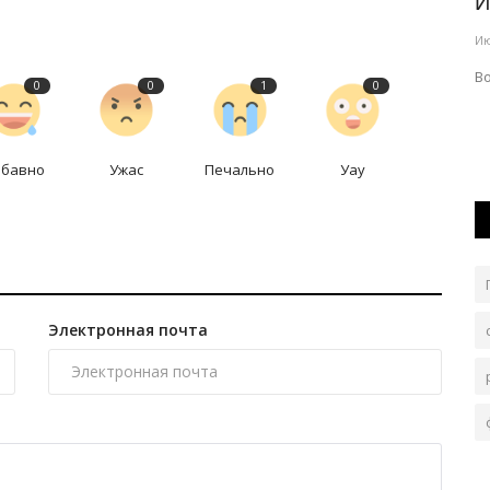
ер
Полиция Экибастуза предупредила
И
горожан
Ию
Авг 6, 2026
0
93
лем одной
В
0
0
1
0
Лето в разгаре, в этот период любители лёгкой
наживы становятся активнее.
абавно
Ужас
Печально
Уау
Электронная почта