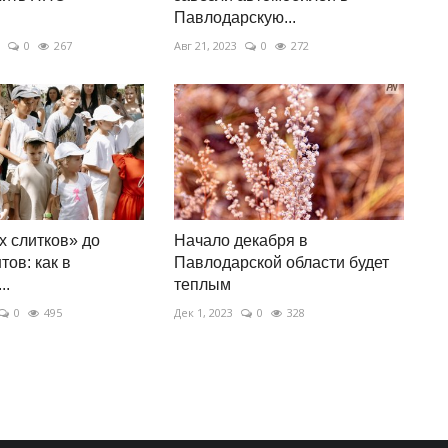
Павлодарскую...
0
267
Авг 21, 2023
0
272
х слитков» до
Начало декабря в
тов: как в
Павлодарской области будет
..
теплым
0
495
Дек 1, 2023
0
328