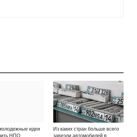
 молодежные идеи
Из каких стран больше всего
чить НПО
завезли автомобилей в