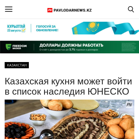
Войти
Регистрация
Главная
КАЗАХСТАН
Обратная связь
Казахская кухня может войти
ПАВЛОДАРСКАЯ ОБЛАСТЬ
в список наследия ЮНЕСКО
КАЗАХСТАН
МИР
СПЕЦПРОЕКТЫ