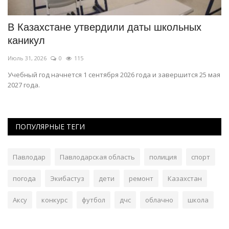
В Казахстане утвердили даты школьных
В
каникул
г
Июль 31, 2026
0
115
Ию
й
Учебный год начнется 1 сентября 2026 года и завершится 25 мая
Це
2027 года.
пр
ПОПУЛЯРНЫЕ ТЕГИ
Павлодар
Павлодарская область
полиция
спорт
погода
Экибастуз
дети
ремонт
Казахстан
Аксу
конкурс
футбол
дчс
облачно
школа