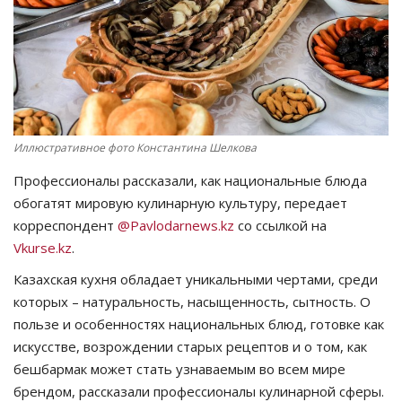
СПОРТ
Чек-лист
РАЗВЛЕЧЕНИЯ
Иллюстративное фото Константина Шелкова
OFFICIAL
Профессионалы рассказали, как национальные блюда
обогатят мировую кулинарную культуру, передает
Курултай
корреспондент
@Pavlodarnews.kz
со ссылкой на
Vkurse.kz
.
Язык
Казахская кухня обладает уникальными чертами, среди
Қазақша
Русский
которых – натуральность, насыщенность, сытность. О
пользе и особенностях национальных блюд, готовке как
искусстве, возрождении старых рецептов и о том, как
бешбармак может стать узнаваемым во всем мире
брендом, рассказали профессионалы кулинарной сферы.