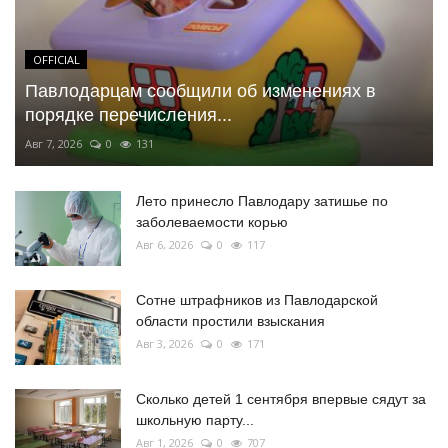
OFFICIAL
Павлодарцам сообщили об изменениях в
порядке перечисления...
Авг 7, 2026
0
131
Лето принесло Павлодару затишье по
заболеваемости корью
Авг 6, 2026
0
117
Сотне штрафников из Павлодарской
области простили взыскания
Авг 3, 2026
0
171
Сколько детей 1 сентября впервые сядут за
школьную парту...
Авг 1, 2026
0
707