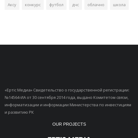
Аксу
конкурс
футбол
дчс
облачно
школа
«Ертiс Медиа» Свидетельство о государственной регистрации:
№14564-ИА от 30 сентября 2014 года, выдано Комитетом связи,
информатизации и информации Министерства по инвестициям
и развитию РК
OUR PROJECTS