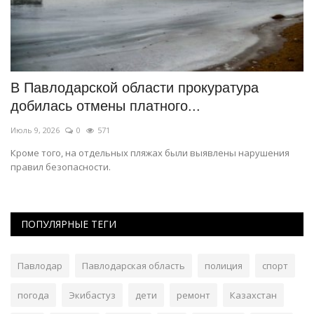
В Павлодарской области прокуратура
В
добилась отмены платного...
в
Июль 9, 2026
0
571
Ию
Кроме того, на отдельных пляжах были выявлены нарушения
По
правил безопасности.
ПОПУЛЯРНЫЕ ТЕГИ
Павлодар
Павлодарская область
полиция
спорт
погода
Экибастуз
дети
ремонт
Казахстан