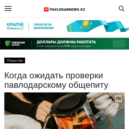
Войти
Регистрация
Главная
Общество
Обратная связь
Когда ожидать проверки
ПАВЛОДАРСКАЯ ОБЛАСТЬ
павлодарскому общепиту
КАЗАХСТАН
МИР
СПЕЦПРОЕКТЫ