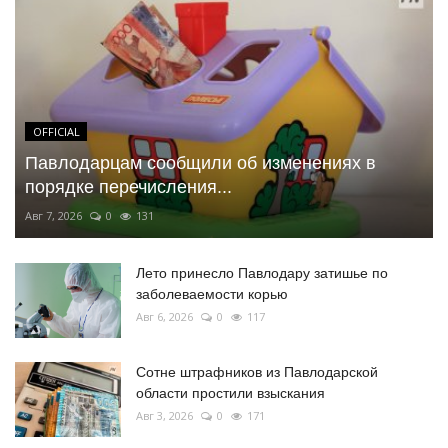
OFFICIAL
Павлодарцам сообщили об изменениях в
порядке перечисления...
Авг 7, 2026
0
131
Лето принесло Павлодару затишье по
заболеваемости корью
Авг 6, 2026
0
117
Сотне штрафников из Павлодарской
области простили взыскания
Авг 3, 2026
0
171