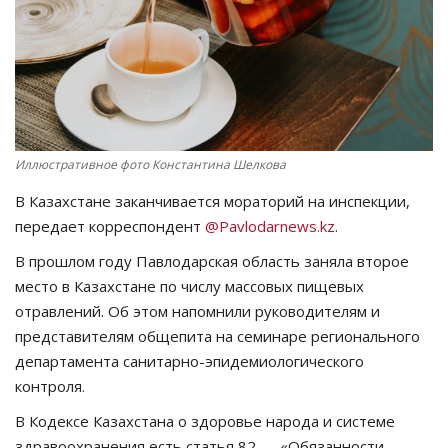
СПОРТ
Чек-лист
РАЗВЛЕЧЕНИЯ
Иллюстративное фото Константина Шелкова
OFFICIAL
В Казахстане заканчивается мораторий на инспекции,
передает корреспондент
@Pavlodarnews.kz
.
Курултай
В прошлом году Павлодарская область заняла второе
место в Казахстане по числу массовых пищевых
Язык
отравлений. Об этом напомнили руководителям и
Қазақша
Русский
представителям общепита на семинаре регионального
департамента санитарно-эпидемиологического
контроля.
В Кодексе Казахстана о здоровье народа и системе
здравоохранения есть статья 82 — «Обязанности