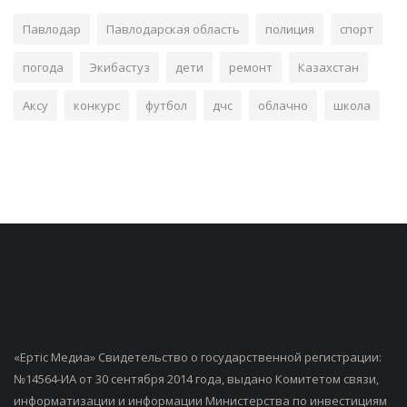
Павлодар
Павлодарская область
полиция
спорт
погода
Экибастуз
дети
ремонт
Казахстан
Аксу
конкурс
футбол
дчс
облачно
школа
«Ертiс Медиа» Свидетельство о государственной регистрации:
№14564-ИА от 30 сентября 2014 года, выдано Комитетом связи,
информатизации и информации Министерства по инвестициям