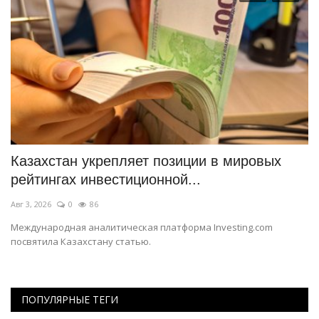
Казахстан укрепляет позиции в мировых
С
рейтингах инвестиционной...
т
Авг 3, 2026
0
86
Ию
Международная аналитическая платформа Investing.com
Эт
посвятила Казахстану статью.
ПОПУЛЯРНЫЕ ТЕГИ