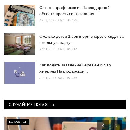
Сотне штрафников из Павлодарской
области простили взыскания
Авг 3, 2026
0
175
Сколько детей 1 сентября впервые сядут за
школьную парту...
Авг 1, 2026
0
712
Как подать заявление через e-Otinish
жителям Павлодарской...
Авг 1, 2026
0
239
СЛУЧАЙНАЯ НОВОСТЬ
КАЗАХСТАН