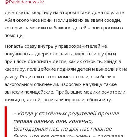
@
Pavlodarnews
.
kz
.
СПОРТ
Дым окутал квартиру на втором этаже дома по улице
Абая около часа ночи. Полицейских вызвали соседи,
Чек-лист
которые заметили на балконе детей – они просили о
помощи.
РАЗВЛЕЧЕНИЯ
Попасть сразу внутрь у правоохранителей не
получилось – двери оказались закрыты изнутри и
OFFICIAL
пришлось объяснять детям, как их открыть. Зайдя в
квартиру, полицейские подняли детей и вынесли их на
Курултай
улицу. Родители в этот момент спали, они были в
алкогольном опьянении. Взрослых на улицу также
Язык
вынесли полицейские. Прибывшие медики осмотрели
жильцов, детей госпитализировали в больницу.
Қазақша
Русский
– Когда у спасённых родителей прошла
первая паника, они, конечно,
благодарили нас, но для нас главное
было, что все остались живы, – рассказал