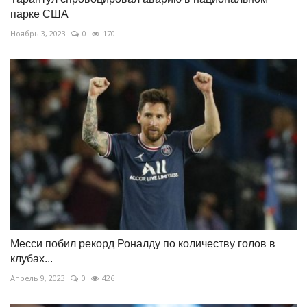
парке США
Ноябрь 3, 2023
0
170
Месси побил рекорд Роналду по количеству голов в
клубах...
Апрель 9, 2023
0
426