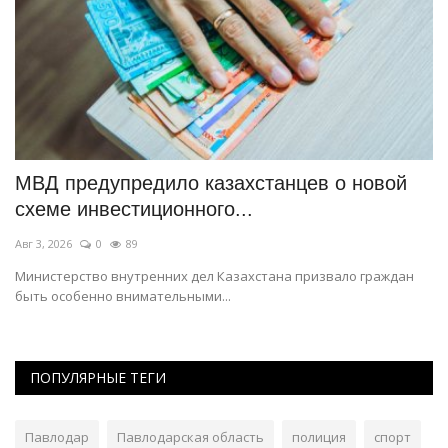
МВД предупредило казахстанцев о новой
В
схеме инвестиционного...
т
Авг 3, 2026
0
89
Ма
й
Министерство внутренних дел Казахстана призвало граждан
Со
быть особенно внимательными...
ПОПУЛЯРНЫЕ ТЕГИ
Павлодар
Павлодарская область
полиция
спорт