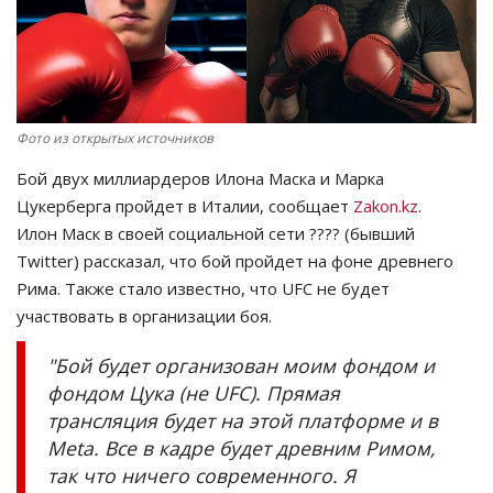
СПОРТ
Чек-лист
Фото из открытых источников
РАЗВЛЕЧЕНИЯ
Бой двух миллиардеров Илона Маска и Марка
Цукерберга пройдет в Италии, сообщает
Zakon.kz
.
OFFICIAL
Илон Маск в своей социальной сети ???? (бывший
Twitter) рассказал, что бой пройдет на фоне древнего
Курултай
Рима. Также стало известно, что UFC не будет
участвовать в организации боя.
Язык
Қазақша
Русский
"Бой будет организован моим фондом и
фондом Цука (не UFC). Прямая
трансляция будет на этой платформе и в
Meta. Все в кадре будет древним Римом,
так что ничего современного. Я