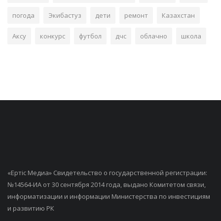
погода
Экибастуз
дети
ремонт
Казахстан
Аксу
конкурс
футбол
дчс
облачно
школа
«Ертiс Медиа» Свидетельство о государственной регистрации:
№14564-ИА от 30 сентября 2014 года, выдано Комитетом связи,
информатизации и информации Министерства по инвестициям
и развитию РК