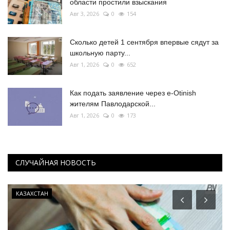
области простили взыскания
Авг 3, 2026
0
154
Сколько детей 1 сентября впервые сядут за
школьную парту...
Авг 1, 2026
0
652
Как подать заявление через e-Otinish
жителям Павлодарской...
Авг 1, 2026
0
173
СЛУЧАЙНАЯ НОВОСТЬ
КАЗАХСТАН