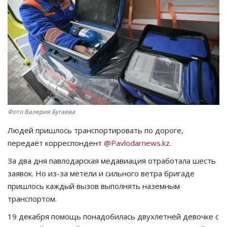
СПОРТ
Чек-лист
РАЗВЛЕЧЕНИЯ
OFFICIAL
Фото Валерия Бугаева
Курултай
Людей пришлось транспортировать по дороге,
передаёт корреспондент
@Pavlodarnews.kz
.
Язык
За два дня павлодарская медавиация отработала шесть
Қазақша
Русский
заявок. Но из-за метели и сильного ветра бригаде
пришлось каждый вызов выполнять наземным
транспортом.
19 декабря помощь понадобилась двухлетней девочке с