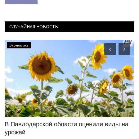
СЛУЧАЙНАЯ НОВОСТЬ
Экономика
ся
В Павлодарской области оценили виды на
К
урожай
и