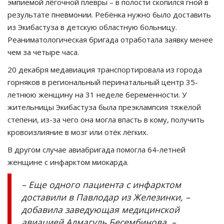
эмпиемой лёгочной плевры – в полости скопился гной в
результате пневмонии. Ребёнка нужно было доставить
из Экибастуза в детскую областную больницу.
Реаниматологическая бригада отработала заявку менее
чем за четыре часа.
20 декабря медавиация транспортировала из города
горняков в региональный перинатальный центр 35-
летнюю женщину на 31 неделе беременности. У
жительницы Экибастуза была преэклампсия тяжёлой
степени, из-за чего она могла впасть в кому, получить
кровоизлияние в мозг или отёк лёгких.
В другом случае авиабригада помогла 64-летней
женщине с инфарктом миокарда.
– Еще одного пациента с инфарктом
доставили в Павлодар из Железинки, –
добавила заведующая медицинской
авиацией Алмагуль Бесембинова. –