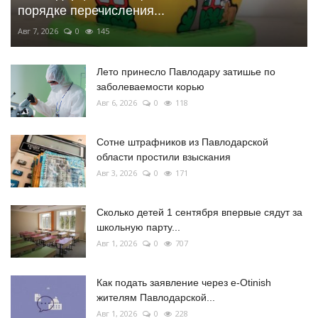
порядке перечисления...
Авг 7, 2026
0
145
Лето принесло Павлодару затишье по
заболеваемости корью
Авг 6, 2026
0
118
Сотне штрафников из Павлодарской
области простили взыскания
Авг 3, 2026
0
171
Сколько детей 1 сентября впервые сядут за
школьную парту...
Авг 1, 2026
0
707
Как подать заявление через e-Otinish
жителям Павлодарской...
Авг 1, 2026
0
228