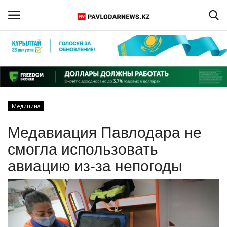
Войти
Регистрация
Главная
Медицина
Обратная связь
Медавиация Павлодара не
ПАВЛОДАРСКАЯ ОБЛАСТЬ
смогла использовать
авиацию из-за непогоды
КАЗАХСТАН
МИР
СПЕЦПРОЕКТЫ