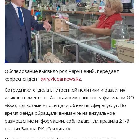
СПОРТ
Чек-лист
РАЗВЛЕЧЕНИЯ
OFFICIAL
Обследование выявило ряд нарушений, передает
Курултай
корреспондент
@Pavlodarnews.kz.
Сотрудники отдела внутренней политики и развития
Язык
языков совместно с Актогайским районным филиалом ОО
Қазақша
Русский
«Қазақ тілі қоғамы» посещали объекты сферы услуг. Во
время рейда обращали внимание на визуальное
размещение информации, соблюдают ли правила 21-й
статьи Закона РК «О языках».