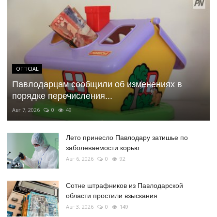
OFFICIAL
Павлодарцам сообщили об изменениях в
порядке перечисления...
Авг 7, 2026
0
49
Лето принесло Павлодару затишье по
заболеваемости корью
Авг 6, 2026
0
92
Сотне штрафников из Павлодарской
области простили взыскания
Авг 3, 2026
0
149