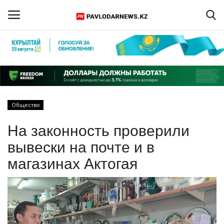
Войти
Регистрация
Главная
Общество
Обратная связь
На законность проверили
ПАВЛОДАРСКАЯ ОБЛАСТЬ
вывески на почте и в
магазинах Актогая
КАЗАХСТАН
МИР
СПЕЦПРОЕКТЫ