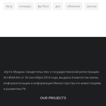
Аксу
конкурс
футбол
дчс
облачно
школа
«Ертiс Медиа» Свидетельство о государственной регистрации:
№14564-ИА от 30 сентября 2014 года, выдано Комитетом связи,
информатизации и информации Министерства по инвестициям
и развитию РК
OUR PROJECTS