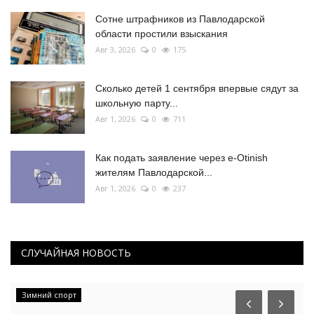
Сотне штрафников из Павлодарской
области простили взыскания
Авг 3, 2026
0
175
Сколько детей 1 сентября впервые сядут за
школьную парту...
Авг 1, 2026
0
711
Как подать заявление через e-Otinish
жителям Павлодарской...
Авг 1, 2026
0
237
СЛУЧАЙНАЯ НОВОСТЬ
Зимний спорт