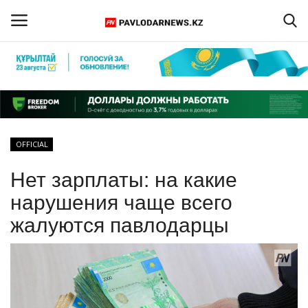
Войти
Регистрация
Главная
OFFICIAL
Обратная связь
Нет зарплаты: на какие
ПАВЛОДАРСКАЯ ОБЛАСТЬ
нарушения чаще всего
жалуются павлодарцы
КАЗАХСТАН
МИР
СПЕЦПРОЕКТЫ