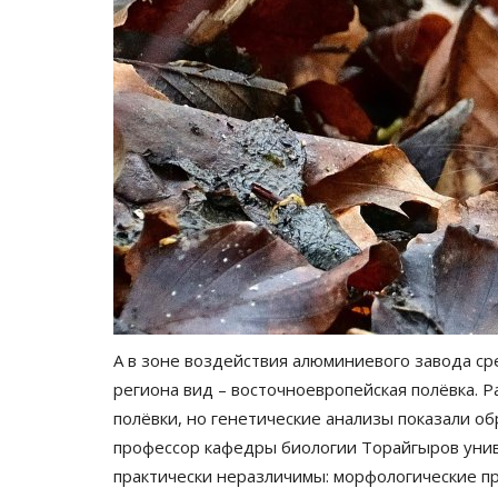
СПОРТ
А в зоне воздействия алюминиевого завода с
региона вид – восточноевропейская полёвка. 
полёвки, но генетические анализы показали об
профессор кафедры биологии Торайгыров унив
практически неразличимы: морфологические п