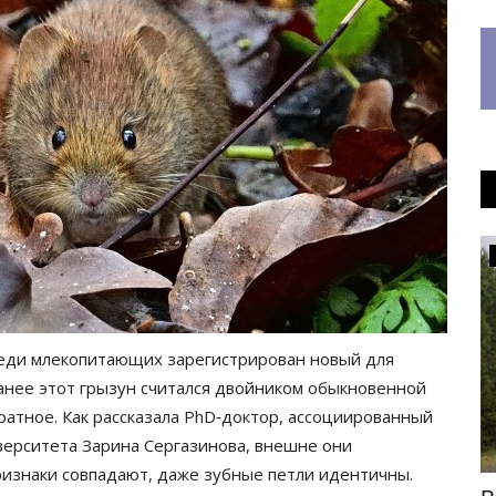
Инфраструктура
реди млекопитающих зарегистрирован новый для
Ранее этот грызун считался двойником обыкновенной
ратное. Как рассказала PhD‑доктор, ассоциированный
ерситета Зарина Сергазинова, внешне они
ризнаки совпадают, даже зубные петли идентичны.