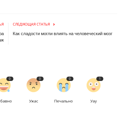
ЬЯ
СЛЕДУЮЩАЯ СТАТЬЯ
ра
Как сладости могли влиять на человеческий мозг
аж
0
0
0
1
абавно
Ужас
Печально
Уау