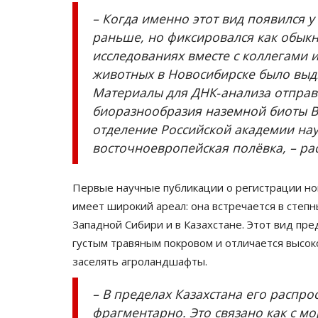
Казахстанская шахматистка у
– Когда именно этот вид появился у
стартовала на престижном...
раньше, но фиксировался как обык
Июль 11, 2026
0
119
исследованиях вместе с коллегами и
Бибисара Асаубаева уверенно победила
животных в Новосибирске было выдв
представительницу Узбекистана.
Материалы для ДНК‑анализа отправ
биоразнообразия наземной биоты В
отделение Российской академии нау
восточноевропейская полёвка, – ра
Первые научные публикации о регистрации но
имеет широкий ареал: она встречается в степн
Западной Сибири и в Казахстане. Этот вид п
густым травяным покровом и отличается высок
заселять агроландшафты.
– В пределах Казахстана его распр
фрагментарно. Это связано как с м