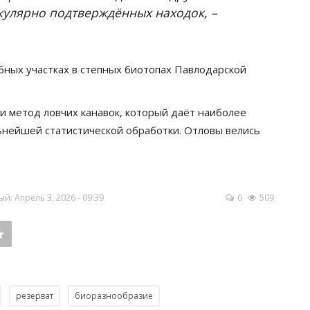
екулярно подтверждённых находок, –
бных участках в степных биотопах Павлодарской
и метод ловчих канавок, который даёт наиболее
ьнейшей статистической обработки. Отловы велись
: Апрель 3, 2026 - 09:39
0
509
резерват
биоразнообразие