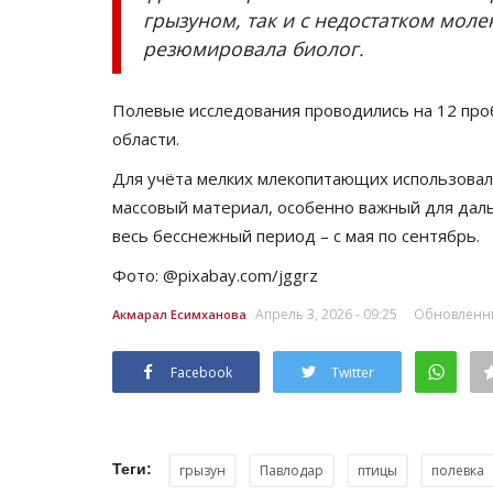
грызуном, так и с недостатком мол
резюмировала биолог.
Полевые исследования проводились на 12 про
области.
Для учёта мелких млекопитающих использовал
массовый материал, особенно важный для дал
весь бесснежный период – с мая по сентябрь.
Фото: @pixabay.com/jggrz
Апрель 3, 2026 - 09:25
Обновленный
Акмарал Есимханова
Facebook
Twitter
Теги:
грызун
Павлодар
птицы
полевка