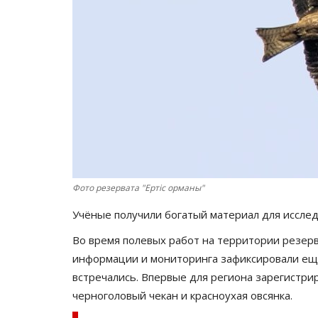
Фото резервата "Ертіс орманы"
Учёные получили богатый материал для иссле
Во время полевых работ на территории резерв
информации и мониторинга зафиксировали ещё
встречались. Впервые для региона зарегистри
черноголовый чекан и красноухая овсянка.