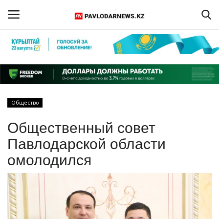
Войти
Регистрация
Главная
Общество
Обратная связь
Общественный совет
ПАВЛОДАРСКАЯ ОБЛАСТЬ
Павлодарской области
омолодился
КАЗАХСТАН
МИР
СПЕЦПРОЕКТЫ