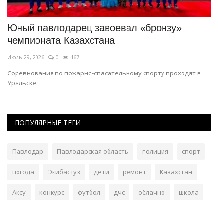
Юный павлодарец завоевал «бронзу»
П
чемпионата Казахстана
в
Июль 29, 2026
0
167
Ию
Соревнования по пожарно-спасательному спорту проходят в
Де
Уральске.
со
ПОПУЛЯРНЫЕ ТЕГИ
Павлодар
Павлодарская область
полиция
спорт
погода
Экибастуз
дети
ремонт
Казахстан
Аксу
конкурс
футбол
дчс
облачно
школа