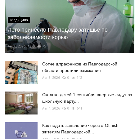
Медицина
Лето принесло Павлодару затишье по
заболеваемости корью
Авг 6, 2026
0
75
Сотне штрафников из Павлодарской
области простили взыскания
Авг 3, 2026
0
142
Сколько детей 1 сентября впервые сядут за
школьную парту...
Авг 1, 2026
0
641
Как подать заявление через e-Otinish
жителям Павлодарской...
Авг 1, 2026
0
169