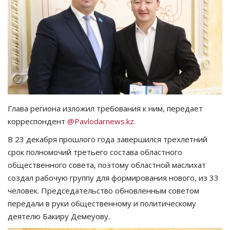
СПОРТ
Чек-лист
РАЗВЛЕЧЕНИЯ
OFFICIAL
Глава региона изложил требования к ним, передает
корреспондент
@Pavlodarnews.kz.
Курултай
В 23 декабря прошлого года завершился трехлетний
Язык
срок полномочий третьего состава областного
общественного совета, поэтому областной маслихат
Қазақша
Русский
создал рабочую группу для формирования нового, из 33
человек. Председательство обновленным советом
передали в руки общественному и политическому
деятелю Бакиру Демеуову.