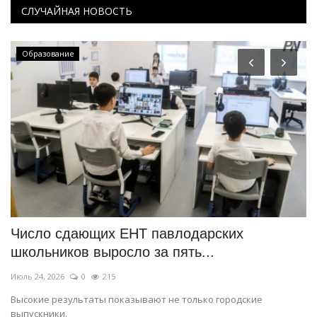
СЛУЧАЙНАЯ НОВОСТЬ
Образование
Число сдающих ЕНТ павлодарских
В
школьников выросло за пять...
п
Июль 24, 2026
0
215
Ию
Высокие результаты показывают не только городские
Од
выпускники.