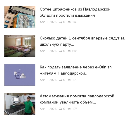
Сотне штрафников из Павлодарской
области простили взыскания
Авг 3, 2026
0
149
Сколько детей 1 сентября впервые сядут за
школьную парту...
Авг 1, 2026
0
643
Как подать заявление через e-Otinish
жителям Павлодарской...
Авг 1, 2026
0
170
Автоматизация помогла павлодарской
компании увеличить объем...
Авг 1, 2026
0
178