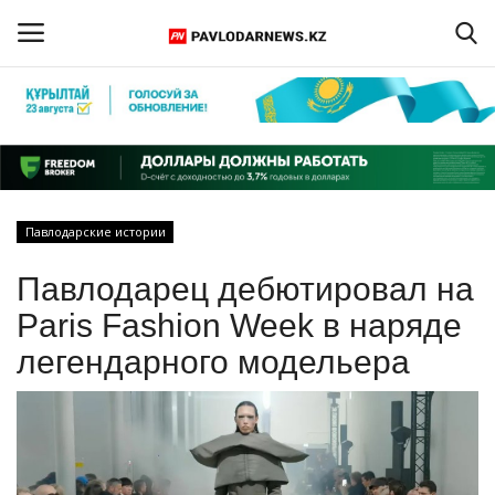
Войти
Регистрация
Главная
Павлодарские истории
Обратная связь
Павлодарец дебютировал на
ПАВЛОДАРСКАЯ ОБЛАСТЬ
Paris Fashion Week в наряде
легендарного модельера
КАЗАХСТАН
МИР
СПЕЦПРОЕКТЫ