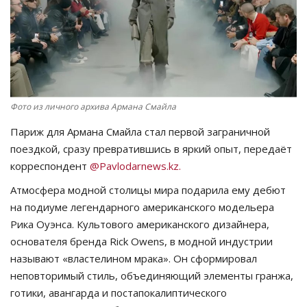
СПОРТ
Чек-лист
РАЗВЛЕЧЕНИЯ
Фото из личного архива Армана Смайла
OFFICIAL
Париж для Армана Смайла стал первой заграничной
поездкой, сразу превратившись в яркий опыт, передаёт
Курултай
корреспондент
@Pavlodarnews.kz.
Атмосфера модной столицы мира подарила ему дебют
Язык
на подиуме легендарного американского модельера
Рика Оуэнса. Культового американского дизайнера,
Қазақша
Русский
основателя бренда Rick Owens, в модной индустрии
называют «властелином мрака». Он сформировал
неповторимый стиль, объединяющий элементы гранжа,
готики, авангарда и постапокалиптического