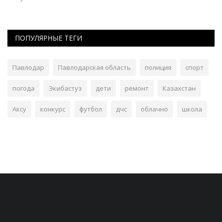
ПОПУЛЯРНЫЕ ТЕГИ
Павлодар
Павлодарская область
полиция
спорт
погода
Экибастуз
дети
ремонт
Казахстан
Аксу
конкурс
футбол
дчс
облачно
школа