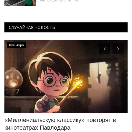
Авг 1, 2026
0
178
СЛУЧАЙНАЯ НОВОСТЬ
Культура
«Миллениальскую классику» повторят в
Т
кинотеатрах Павлодара
«