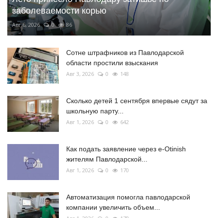
заболеваемости корью
Авг 6, 2026
0
86
Сотне штрафников из Павлодарской
области простили взыскания
Авг 3, 2026
0
148
Сколько детей 1 сентября впервые сядут за
школьную парту...
Авг 1, 2026
0
642
Как подать заявление через e-Otinish
жителям Павлодарской...
Авг 1, 2026
0
170
Автоматизация помогла павлодарской
компании увеличить объем...