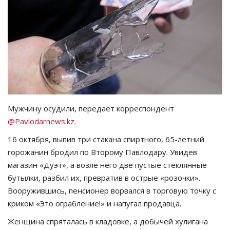
СПОРТ
Чек-лист
РАЗВЛЕЧЕНИЯ
OFFICIAL
Мужчину осудили, передает корреспондент
@Pavlodarnews.kz.
Курултай
16 октября, выпив три стакана спиртного, 65-летний
Язык
горожанин бродил по Второму Павлодару. Увидев
магазин «Дуэт», а возле него две пустые стеклянные
Қазақша
Русский
бутылки, разбил их, превратив в острые «розочки».
Вооружившись, пенсионер ворвался в торговую точку с
криком «Это ограбление!» и напугал продавца.
Женщина спряталась в кладовке, а добычей хулигана