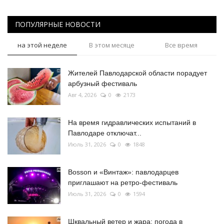
ПОПУЛЯРНЫЕ НОВОСТИ
на этой неделе
В этом месяце
Все время
Жителей Павлодарской области порадует
арбузный фестиваль
Авг 4, 2026
0
2173
На время гидравлических испытаний в
Павлодаре отключат...
Июль 31, 2026
0
1848
Bosson и «Винтаж»: павлодарцев
приглашают на ретро-фестиваль
Июль 31, 2026
0
1594
Шквальный ветер и жара: погода в