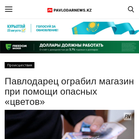
Войти
Регистрация
Главная
Происшествия
Обратная связь
Павлодарец ограбил магазин
ПАВЛОДАРСКАЯ ОБЛАСТЬ
при помощи опасных
«цветов»
КАЗАХСТАН
МИР
СПЕЦПРОЕКТЫ