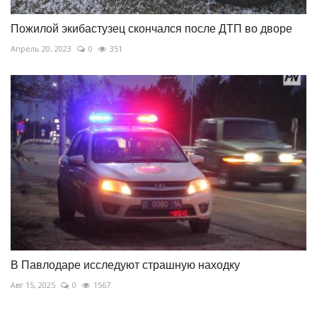
Пожилой экибастузец скончался после ДТП во дворе
Апрель 20, 2023
0
351
В Павлодаре исследуют страшную находку
Авг 15, 2025
0
1567