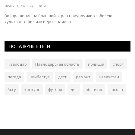
Июль 31, 2026
0
206
Ию
Возвращение на большой экран приурочили к юбилею
В 
культового фильма и дате начала...
ст
ПОПУЛЯРНЫЕ ТЕГИ
Павлодар
Павлодарская область
полиция
спорт
погода
Экибастуз
дети
ремонт
Казахстан
Аксу
конкурс
футбол
дчс
облачно
школа