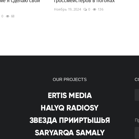
е я сделаю свой
гроссмейстеров в погонах
Ноябрь 19, 2024
0
136
0
68
OUR PROJECTS
С
П