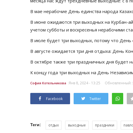
месяца нас ждут трехдневные выходные: с 8 по 
В мае нерабочие День единства народа Казах
В июне ожидаются три выходных на Курбан-айт
учетом субботы и воскресенья нерабочими ста
В июле будет три выходных, потому что День с
В августе ожидается три дня отдыха: День Конс
В октябре также три праздничных дня будет на
К концу года три выходных на День Независимо
Янв 8, 2024 - 13:25
Обновленный: Ян
София Котельникова
Facebook
Twitter
Теги:
отдых
выходные
праздники
павл