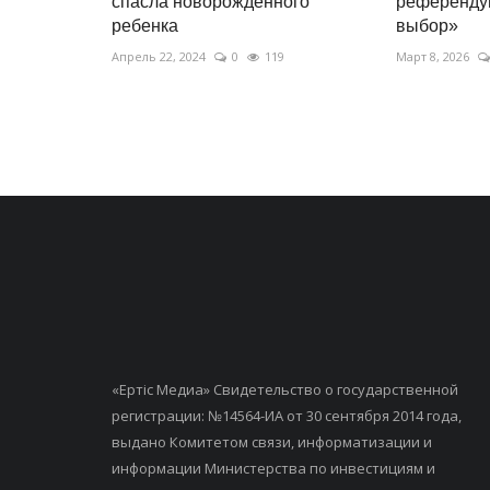
спасла новорожденного
референдум
ребенка
выбор»
Апрель 22, 2024
0
119
Март 8, 2026
«Ертiс Медиа» Свидетельство о государственной
регистрации: №14564-ИА от 30 сентября 2014 года,
выдано Комитетом связи, информатизации и
информации Министерства по инвестициям и