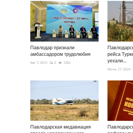
Павлодар признали
Павлодарс
амбассадором трудолюбия
рейса Турк
уехали...
Авг 7, 2025
0
1286
Июнь 27, 2024
Павлодарская медавиация
Павлодарск