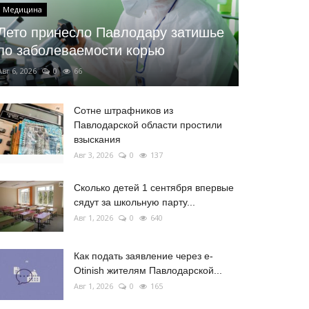
Медицина
Лето принесло Павлодару затишье
по заболеваемости корью
Авг 6, 2026
0
66
Сотне штрафников из
Павлодарской области простили
взыскания
Авг 3, 2026
0
137
Сколько детей 1 сентября впервые
сядут за школьную парту...
Авг 1, 2026
0
640
Как подать заявление через e-
Otinish жителям Павлодарской...
Авг 1, 2026
0
165