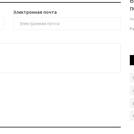
старт
В Павлодарской области обсудили
В
ATHON
готовность школ к новому...
п
Электронная почта
Авг 6, 2026
0
18
Ав
и из
В Железинском районе готовы расширить кружковую
Р
ему...
работу.