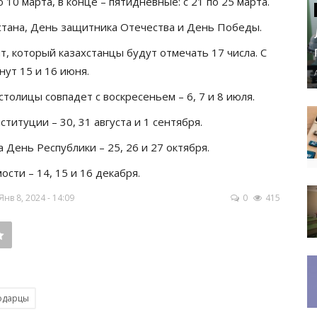
10 марта, в конце – пятидневные: с 21 по 25 марта.
стана, День защитника Отечества и День Победы.
, который казахстанцы будут отмечать 17 числа. С
нут 15 и 16 июня.
толицы совпадет с воскресеньем – 6, 7 и 8 июля.
титуции – 30, 31 августа и 1 сентября.
 День Республики – 25, 26 и 27 октября.
сти – 14, 15 и 16 декабря.
в 8, 2024 - 14:09
0
415
одарцы