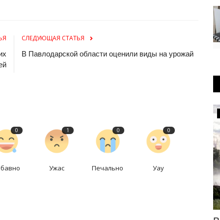
ЬЯ
СЛЕДУЮЩАЯ СТАТЬЯ
их
В Павлодарской области оценили виды на урожай
ей
Образование
0
1
0
0
абавно
Ужас
Печально
Уау