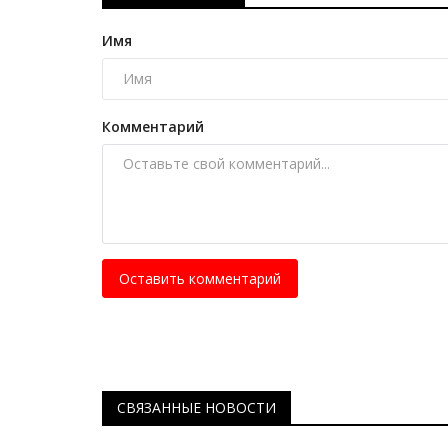
Более 800 бегунов вышли на 
ERTIS PAVLODAR HALF MAR
Имя
Июль 27, 2026
0
481
На набережной Иртыша собрались участник
разных регионов Казахстана. Самому старш
Комментарий
Оставить комментарий
СВЯЗАННЫЕ НОВОСТИ