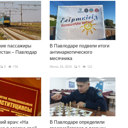
кие пассажиры
В Павлодаре подвели итоги
естан – Павлодар
антинаркотического
месячника
0
156
Июнь 26, 2026
0
122
ий врач: «На
В Павлодаре определили