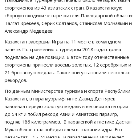
спортсменов из 43 азиатских стран. В казахстанскую
сборную входили четыре жителя Павлодарской области:
Талгат Эрекеев, Серик Солтанов, Станислав Молчалкин и
Александр Медведев.
Казахстан завершил Игры на 11 месте в командном
зачете. По сравнению с турниром 2018 года страна
поднялась на две позиции. В этом году отечественные
спортсмены принесли восемь золотых, 12 серебряных и
21 бронзовую медаль. Также они установили несколько
рекордов.
По данным Министерства туризма и спорта Республики
Казахстан, в парапауэрлифтинге Давид Дегтярев
завоевал первую золотую медаль в весовой категории
до 54 кг и побил рекорд Азии и Азиатских параигр,
подняв 186 килограммов. В паралегкой атлетике Дастан
Мукашбеков стал победителем в толкании ядра. Его
результат – 15,74 метра. В параплавании Нурдаулет