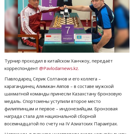
СПОРТ
Чек-лист
РАЗВЛЕЧЕНИЯ
OFFICIAL
Турнир проходил в китайском Ханчжоу, передаёт
корреспондент
@Pavlodarnews.kz.
Курултай
Павлодарец Серик Солтанов и его коллега –
карагандинец Алимжан Аяпов – в составе мужской
Язык
шахматной команды принесли Казахстану бронзовую
Қазақша
Русский
медаль. Спортсмены уступили второе место
филиппинцам и первое – индонезийцам. Бронзовая
награда стала для национальной сборной
восемнадцатой по счету на IV Азиатских Параиграх.
Напомним, в турнире участвовали около четырёх тысяч