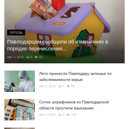
OFFICIAL
Павлодарцам сообщили об изменениях в
порядке перечисления...
Авг 7, 2026
0
92
Лето принесло Павлодару затишье по
заболеваемости корью
Авг 6, 2026
0
99
Сотне штрафников из Павлодарской
области простили взыскания
Авг 3, 2026
0
154