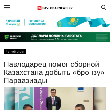
Войти
Регистрация
Главная
Летний спорт
Обратная связь
Павлодарец помог сборной
ПАВЛОДАРСКАЯ ОБЛАСТЬ
Казахстана добыть «бронзу»
Параазиады
КАЗАХСТАН
МИР
СПЕЦПРОЕКТЫ