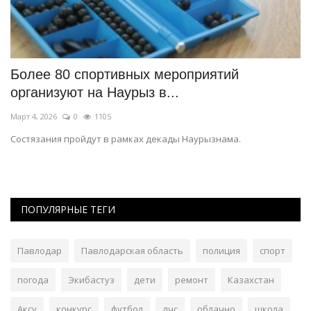
Более 80 спортивных мероприятий
В
организуют на Наурыз в...
с
Март 4, 2026
0
1105
Ян
Состязания пройдут в рамках декады Наурызнама.
В 
то
ПОПУЛЯРНЫЕ ТЕГИ
Павлодар
Павлодарская область
полиция
спорт
погода
Экибастуз
дети
ремонт
Казахстан
Аксу
конкурс
футбол
дчс
облачно
школа