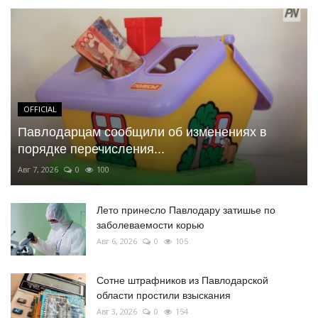
OFFICIAL
Павлодарцам сообщили об изменениях в
порядке перечисления...
Авг 7, 2026
0
100
Лето принесло Павлодару затишье по
заболеваемости корью
Авг 6, 2026
0
105
Сотне штрафников из Павлодарской
области простили взыскания
Авг 3, 2026
0
154