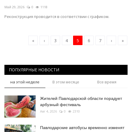
Май 29, 2026
0
1118
Реконструкция проводится в соответствии с графиком.
«
‹
3
4
5
6
7
›
»
ПОПУЛЯРНЫЕ НОВОСТИ
на этой неделе
В этом месяце
Все время
Жителей Павлодарской области порадует
арбузный фестиваль
Авг 4, 2026
0
2310
Павлодарские автобусы временно изменят