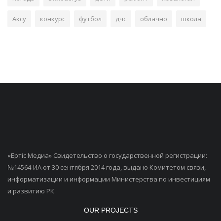
Аксу
конкурс
футбол
дчс
облачно
школа
«Ертiс Медиа» Свидетельство о государственной регистрации:
№14564-ИА от 30 сентября 2014 года, выдано Комитетом связи,
информатизации и информации Министерства по инвестициям
и развитию РК
OUR PROJECTS