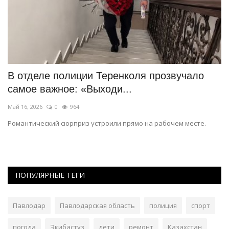
ат
В отделе полиции Теренколя прозвучало
К
самое важное: «Выходи...
к
Май 16, 2026
0
964
Ма
Романтический сюрприз устроили прямо на рабочем месте.
Бл
со
ПОПУЛЯРНЫЕ ТЕГИ
Павлодар
Павлодарская область
полиция
спорт
погода
Экибастуз
дети
ремонт
Казахстан