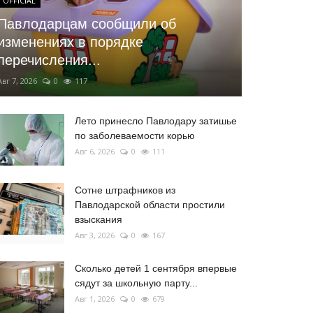
OFFICIAL
Павлодарцам сообщили об
изменениях в порядке
перечисления...
Авг 7, 2026
0
117
Лето принесло Павлодару затишье
по заболеваемости корью
Авг 6, 2026
0
111
Сотне штрафников из
Павлодарской области простили
взыскания
Авг 3, 2026
0
167
Сколько детей 1 сентября впервые
сядут за школьную парту...
Авг 1, 2026
0
679