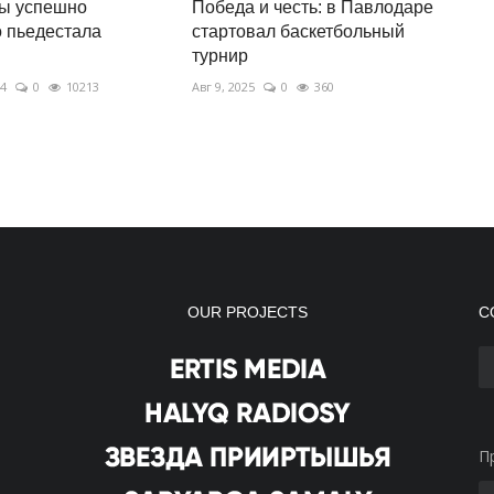
ы успешно
Победа и честь: в Павлодаре
 пьедестала
стартовал баскетбольный
турнир
24
0
10213
Авг 9, 2025
0
360
OUR PROJECTS
С
П