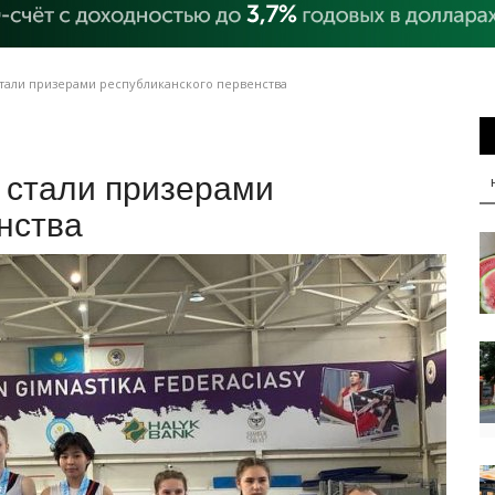
тали призерами республиканского первенства
 стали призерами
нства