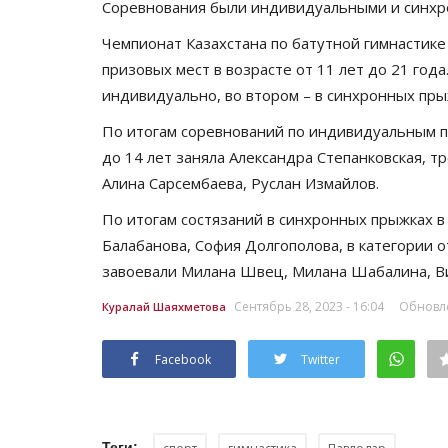
Соревнования были индивидуальными и синхр
Чемпионат Казахстана по батутной гимнастике
призовых мест в возрасте от 11 лет до 21 год
индивидуально, во втором – в синхронных пры
По итогам соревнований по индивидуальным п
до 14 лет заняла Александра Степанковская, т
Алина Сарсембаева, Руслан Измайлов.
По итогам состязаний в синхронных прыжках в 
Балабанова, София Долгополова, в категории 
завоевали Милана Швец, Милана Шабалина, Ви
Сентябрь 28, 2023 - 16:04
Обновле
Куралай Шаяхметова
Facebook
Twitter
Теги: