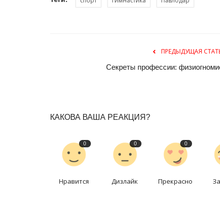
спорт
гимнастика
Павлодар
ПРЕДЫДУЩАЯ СТАТ
Секреты профессии: физиогноми
Павлодарские истории
КАКОВА ВАША РЕАКЦИЯ?
0
0
0
Нравится
Дизлайк
Прекрасно
З