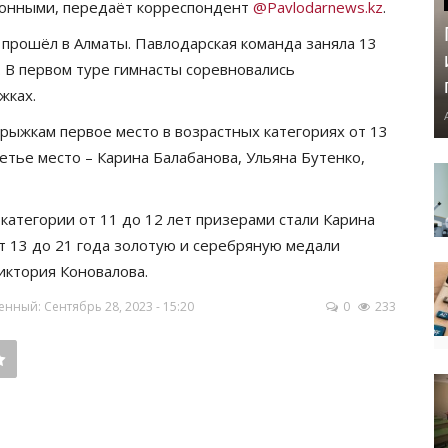
онными, передаёт корреспондент
@Pavlodarnews.kz
.
 прошёл в Алматы. Павлодарская команда заняла 13
а. В первом туре гимнасты соревновались
жках.
рыжкам первое место в возрастных категориях от 13
ретье место – Карина Балабанова, Ульяна Бутенко,
категории от 11 до 12 лет призерами стали Карина
от 13 до 21 года золотую и серебряную медали
ктория Коновалова.
нный: Сентябрь 28, 2023 - 15:20
0
233