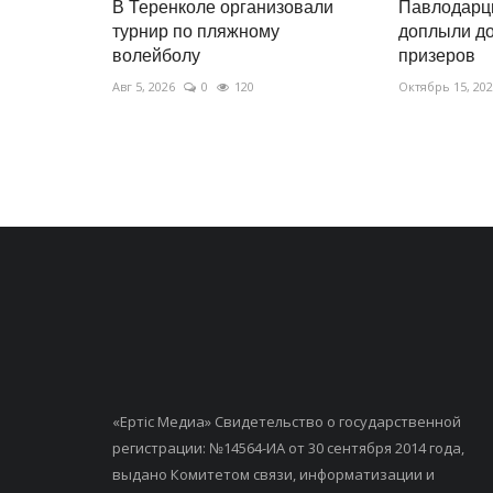
В Теренколе организовали
Павлодарц
турнир по пляжному
доплыли до
волейболу
призеров
Авг 5, 2026
0
120
Октябрь 15, 20
«Ертiс Медиа» Свидетельство о государственной
регистрации: №14564-ИА от 30 сентября 2014 года,
выдано Комитетом связи, информатизации и