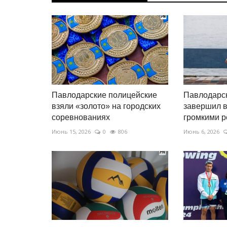
Павлодарские полицейские
Павлодарск
взяли «золото» на городских
завершил в
соревнованиях
громкими р
Июнь 15, 2026
0
806
Июнь 6, 2026