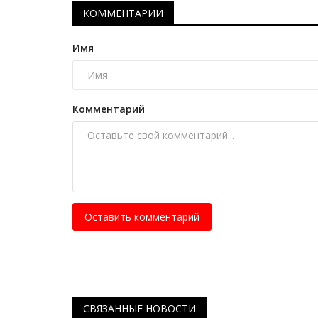
Как павлодарская мастерица
КОММЕНТАРИИ
превращает символ города в
модный...
Имя
Март 31, 2026
0
800
Лаконичная аббревиатура «PVL» стремите
набирает популярность.
Комментарий
Оставить комментарий
СВЯЗАННЫЕ НОВОСТИ