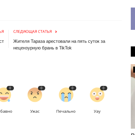
ЬЯ
СЛЕДУЮЩАЯ СТАТЬЯ
ст
Жителя Тараза арестовали на пять суток за
нецензурную брань в TikTok
Фоторепортаж
0
0
0
0
абавно
Ужас
Печально
Уау