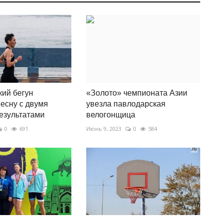
ий бегун
«Золото» чемпионата Азии
есну с двумя
увезла павлодарская
езультатами
велогонщица
0
691
Июнь 9, 2023
0
584