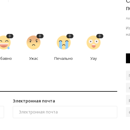
ает
Семь человек в лодке: павлодарца
С
наказали за отказ подчиниться...
п
Авг 5, 2026
0
105
Ав
и месяца.
Среди пассажиров было двое детей.
И
н
0
0
0
0
абавно
Ужас
Печально
Уау
Электронная почта