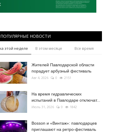
ПОПУЛЯРНЫЕ НОВОСТИ
на этой неделе
В этом месяце
Все время
Жителей Павлодарской области
порадует арбузный фестиваль
Авг 4, 2026
0
2151
На время гидравлических
испытаний в Павлодаре отключат...
Июль 31, 2026
0
1842
Bosson и «Винтаж»: павлодарцев
приглашают на ретро-фестиваль