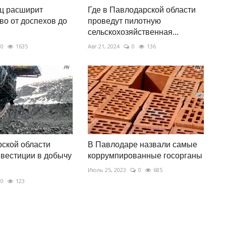
ц расширит
Где в Павлодарской области
во от доспехов до
проведут пилотную
сельскохозяйственная...
0
1635
Авг 21, 2024
0
136
ской области
В Павлодаре назвали самые
вестиции в добычу
коррумпированные госорганы
Июль 25, 2023
0
685
0
123