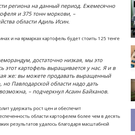
сти региона на данный период. Ежемесячно
офеля и 375 тонн моркови, –
йства области Адиль Исин.
нах и на ярмарках картофель будет стоить 125 тенге
еморандум, достаточно низкая, мы это
сь этот картофель выращивается у нас. Я и в
кая же: вы можете продавать выращенный
, но Павлодарской области надо дать
 возможна, – подчеркнул Асаин Байханов.
лит удержать рост цен и обеспечит
еспеченность области картофелем более чем в десять
аких результатов удалось благодаря масштабной