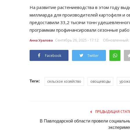
На развитие растениеводства в этом году выде
миллиарда для производителей картофеля и о
предоставили 33,2 тысячи тонн удешевленного
программам профинансировали сезонные работ
Сентябрь 26, 2025 - 17:12
Обновленный: С
Анна Уралова
Facebook
Twitter
Хоккей
Теги:
сельское хозяйство
овощеводы
урож
ПРЕДЫДУЩАЯ СТАТ
В Павлодарской области провели социальн
экспериме