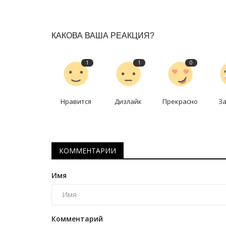
Просто потрясающий: что дум
тренер канадского клуба...
Апрель 4, 2025
0
3725
КАКОВА ВАША РЕАКЦИЯ?
Владимир Никитин выступает за океаном тр
1
1
0
Нравится
Дизлайк
Прекрасно
З
КОММЕНТАРИИ
Имя
Комментарий