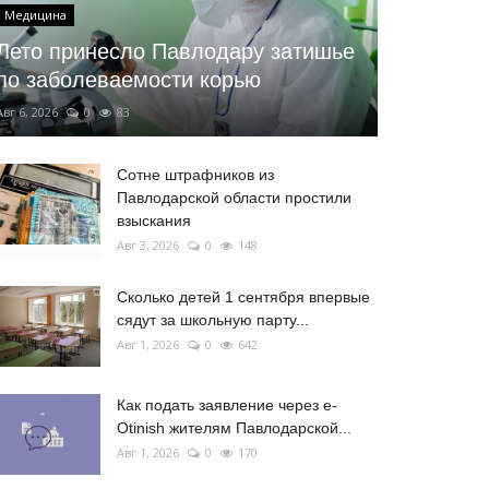
Медицина
Лето принесло Павлодару затишье
по заболеваемости корью
Авг 6, 2026
0
83
Сотне штрафников из
Павлодарской области простили
взыскания
Авг 3, 2026
0
148
Сколько детей 1 сентября впервые
сядут за школьную парту...
Авг 1, 2026
0
642
Как подать заявление через e-
Otinish жителям Павлодарской...
Авг 1, 2026
0
170