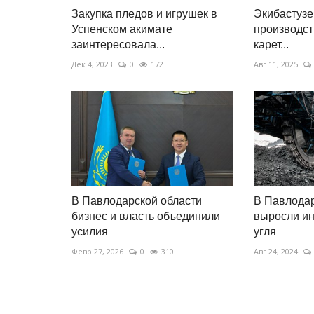
Закупка пледов и игрушек в
Экибастузе
Успенском акимате
производст
заинтересовала...
карет...
Дек 4, 2023
0
172
Авг 11, 2025
В Павлодарской области
В Павлодар
бизнес и власть объединили
выросли ин
усилия
угля
Февр 27, 2026
0
310
Авг 24, 2024