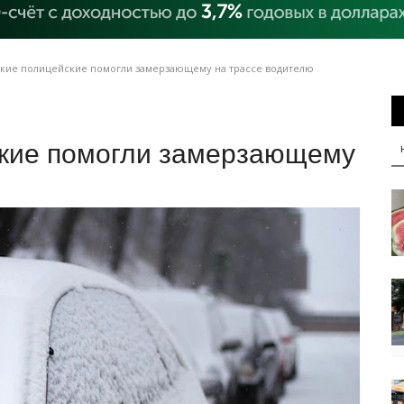
кие полицейские помогли замерзающему на трассе водителю
кие помогли замерзающему