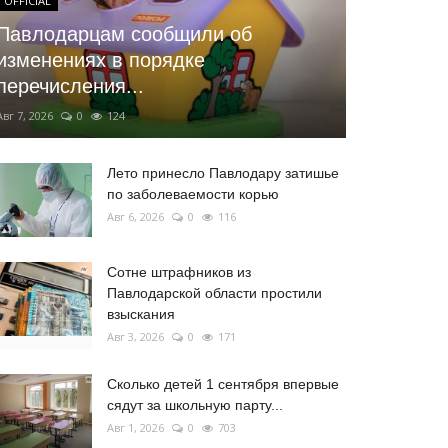
OFFICIAL
Павлодарцам сообщили об
изменениях в порядке
перечисления...
Авг 7, 2026
0
124
Лето принесло Павлодару затишье
по заболеваемости корью
Авг 6, 2026
0
116
Сотне штрафников из
Павлодарской области простили
взыскания
Авг 3, 2026
0
171
Сколько детей 1 сентября впервые
сядут за школьную парту...
Авг 1, 2026
0
703