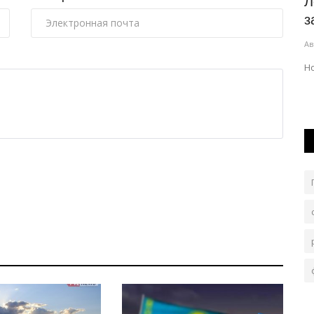
тный
Как павлодарцы смогут
Л
проголосовать на выборах в
з
Курултай...
Ав
Авг 7, 2026
0
82
ычно думает
Н
Для участия в голосовании гражданам Казахстана
достаточно иметь при себе действующий...