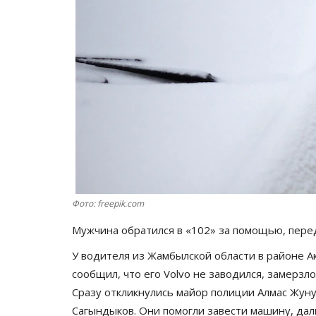
Фото: freepik.com
Мужчина обратился в «102» за помощью, пер
У водителя из Жамбылской области в районе А
сообщил, что его Volvo не заводился, замерзл
Сразу откликнулись майор полиции Алмас Жуну
Сагындыков. Они помогли завести машину, дали