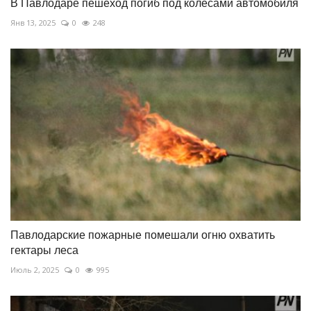
В Павлодаре пешеход погиб под колесами автомобиля
Янв 13, 2025
0
248
Павлодарские пожарные помешали огню охватить
гектары леса
Июль 2, 2025
0
995