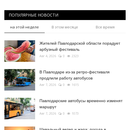
ПОПУЛЯРНЫЕ НОВОСТИ
на этой неделе
В этом месяце
Все время
Жителей Павлодарской области порадует
арбузный фестиваль
Авг 4, 2026
0
2323
В Павлодаре из-за ретро-фестиваля
продлили работу автобусов
Авг 7, 2026
0
1615
Павлодарские автобусы временно изменят
маршрут
Авг 7, 2026
0
1073
Шквальный ветер и жара: погода в