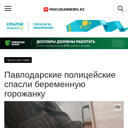
Войти
Регистрация
Главная
Происшествия
Обратная связь
Павлодарские полицейские
ПАВЛОДАРСКАЯ ОБЛАСТЬ
спасли беременную
горожанку
КАЗАХСТАН
МИР
СПЕЦПРОЕКТЫ