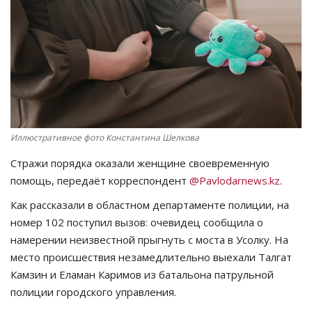
СПОРТ
Чек-лист
РАЗВЛЕЧЕНИЯ
OFFICIAL
Иллюстративное фото Константина Шелкова
Стражи порядка оказали женщине своевременную
Курултай
помощь, передаёт корреспондент
@Pavlodarnews.kz
.
Язык
Как рассказали в областном департаменте полиции, на
номер 102 поступил вызов: очевидец сообщила о
Қазақша
Русский
намерении неизвестной прыгнуть с моста в Усолку. На
место происшествия незамедлительно выехали Талгат
Камзин и Еламан Каримов из батальона патрульной
полиции городского управления.