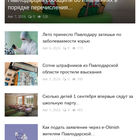
Павлодарцам сообщили об изменениях в
порядке перечисления...
Авг 7, 2026
0
120
Лето принесло Павлодару затишье по
заболеваемости корью
Авг 6, 2026
0
115
Сотне штрафников из Павлодарской
области простили взыскания
Авг 3, 2026
0
169
Сколько детей 1 сентября впервые сядут за
школьную парту...
Авг 1, 2026
0
693
Как подать заявление через e-Otinish
жителям Павлодарской...