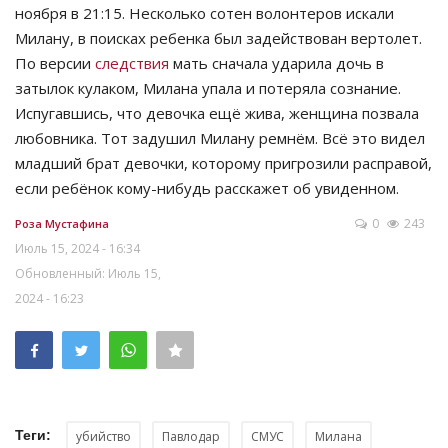
ноября в 21:15. Несколько сотен волонтеров искали
Милану, в поисках ребенка был задействован вертолет.
По версии
следствия
мать сначала ударила дочь в
затылок кулаком, Милана упала и потеряла сознание.
Испугавшись, что девочка ещё жива, женщина позвала
любовника. Тот задушил Милану ремнём. Всё это видел
младший брат девочки, которому пригрозили расправой,
если ребёнок кому-нибудь расскажет об увиденном.
0
243
Роза Мустафина
Июль 15, 2024 - 16:34
Обновленный: Июль 15,
2024 - 16:23
Теги:
убийство
Павлодар
СМУС
Милана