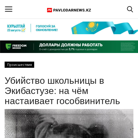
Войти
Регистрация
Главная
Происшествия
Обратная связь
Убийство школьницы в
ПАВЛОДАРСКАЯ ОБЛАСТЬ
Экибастузе: на чём
настаивает гособвинитель
КАЗАХСТАН
МИР
СПЕЦПРОЕКТЫ