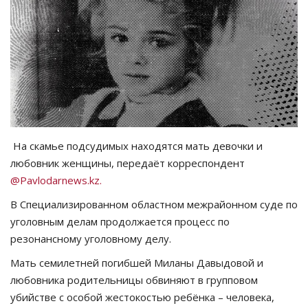
СПОРТ
Чек-лист
РАЗВЛЕЧЕНИЯ
OFFICIAL
На скамье подсудимых находятся мать девочки и
любовник женщины, передаёт корреспондент
Курултай
@Pavlodarnews.kz.
Язык
В Специализированном областном межрайонном суде по
уголовным делам продолжается процесс по
Қазақша
Русский
резонансному уголовному делу.
Мать семилетней погибшей Миланы Давыдовой и
любовника родительницы обвиняют в групповом
убийстве с особой жестокостью ребёнка – человека,