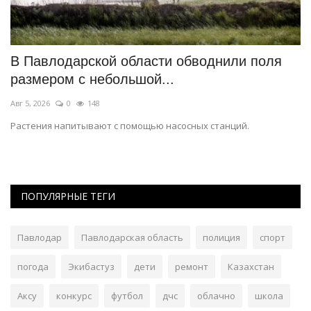
В Гонконге движение поездов на час
Ш
остановила обезьяна
П
Авг 5, 2026
0
82
Ав
К четвероногой нарушительнице, разумеется, никаких санкций
Ск
применять не стали.
во
ПОПУЛЯРНЫЕ ТЕГИ
Павлодар
Павлодарская область
полиция
спорт
погода
Экибастуз
дети
ремонт
Казахстан
Аксу
конкурс
футбол
дчс
облачно
школа