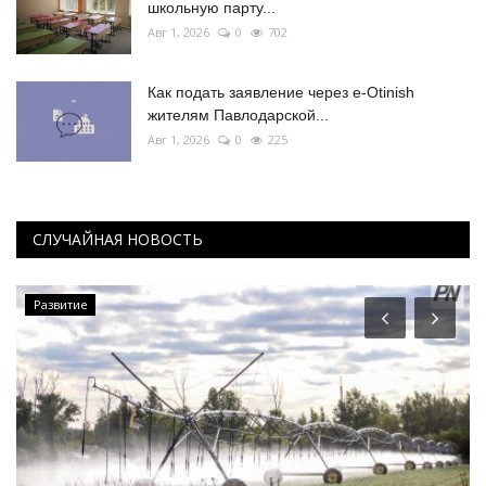
школьную парту...
Авг 1, 2026
0
702
Как подать заявление через e-Otinish
жителям Павлодарской...
Авг 1, 2026
0
225
СЛУЧАЙНАЯ НОВОСТЬ
МИР