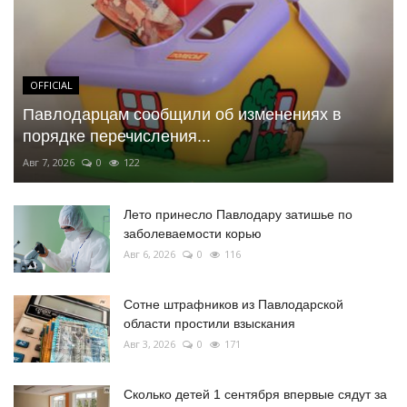
OFFICIAL
Павлодарцам сообщили об изменениях в
порядке перечисления...
Авг 7, 2026
0
122
Лето принесло Павлодару затишье по
заболеваемости корью
Авг 6, 2026
0
116
Сотне штрафников из Павлодарской
области простили взыскания
Авг 3, 2026
0
171
Сколько детей 1 сентября впервые сядут за