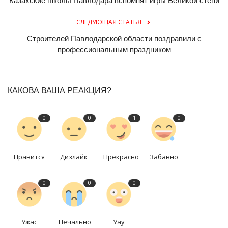
Казахские школы Павлодара вспомнят игры Великой степи
СЛЕДУЮЩАЯ СТАТЬЯ
Строителей Павлодарской области поздравили с
профессиональным праздником
КАКОВА ВАША РЕАКЦИЯ?
0
0
1
0
Нравится
Дизлайк
Прекрасно
Забавно
0
0
0
Ужас
Печально
Уау