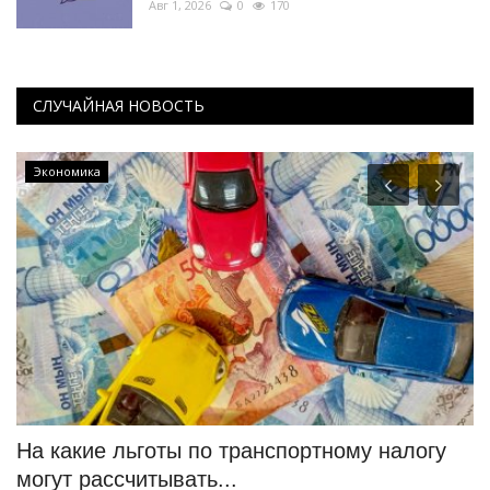
Авг 1, 2026
0
170
СЛУЧАЙНАЯ НОВОСТЬ
Экономика
На какие льготы по транспортному налогу
П
могут рассчитывать...
Ма