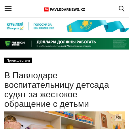
Войти
Регистрация
Главная
Происшествия
Обратная связь
В Павлодаре
ПАВЛОДАРСКАЯ ОБЛАСТЬ
воспитательницу детсада
судят за жестокое
КАЗАХСТАН
обращение с детьми
МИР
СПЕЦПРОЕКТЫ