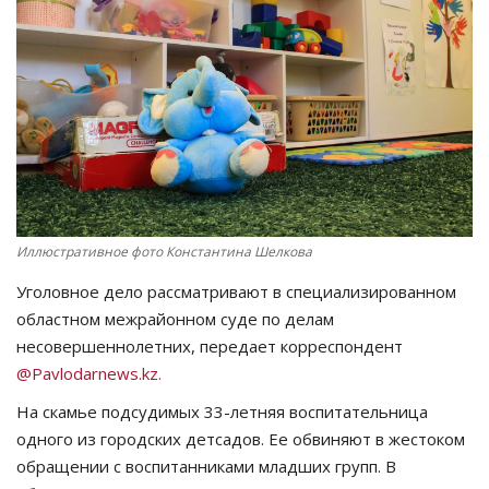
СПОРТ
Чек-лист
РАЗВЛЕЧЕНИЯ
OFFICIAL
Иллюстративное фото Константина Шелкова
Курултай
Уголовное дело рассматривают в специализированном
Язык
областном межрайонном суде по делам
несовершеннолетних, передает корреспондент
Қазақша
Русский
@Pavlodarnews.kz.
На скамье подсудимых 33-летняя воспитательница
одного из городских детсадов. Ее обвиняют в жестоком
обращении с воспитанниками младших групп. В