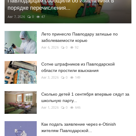
Павлодарцам сообщили об изменениях в
порядке перечисления...
Авг 7, 2026
0
47
Лето принесло Павлодару затишье по
заболеваемости корью
Авг 6, 2026
0
92
Сотне штрафников из Павлодарской
области простили взыскания
Авг 3, 2026
0
149
Сколько детей 1 сентября впервые сядут за
школьную парту...
Авг 1, 2026
0
646
Как подать заявление через e-Otinish
жителям Павлодарской...