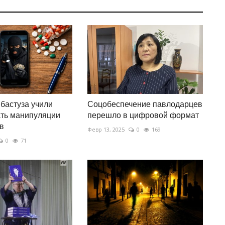
бастуза учили
Соцобеспечение павлодарцев
ть манипуляции
перешло в цифровой формат
в
Февр 13, 2025
0
169
0
71