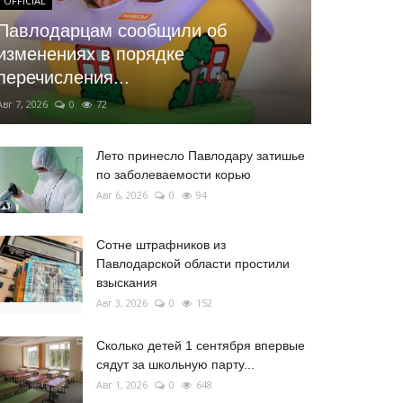
OFFICIAL
Павлодарцам сообщили об
изменениях в порядке
перечисления...
Авг 7, 2026
0
72
Лето принесло Павлодару затишье
по заболеваемости корью
Авг 6, 2026
0
94
Сотне штрафников из
Павлодарской области простили
взыскания
Авг 3, 2026
0
152
Сколько детей 1 сентября впервые
сядут за школьную парту...
Авг 1, 2026
0
648