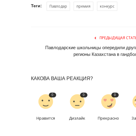
Хранилище прошлого
Теги:
Павлодар
премия
конкурс
Ноябрь 25, 2023
3
8898
При посещении музея люди старшего покол
испытать острый приступ ностальгии.
ПРЕДЫДУЩАЯ СТАТ
Павлодарские школьницы опередили друг
регионы Казахстана в гандбо
КАКОВА ВАША РЕАКЦИЯ?
0
0
0
Нравится
Дизлайк
Прекрасно
З