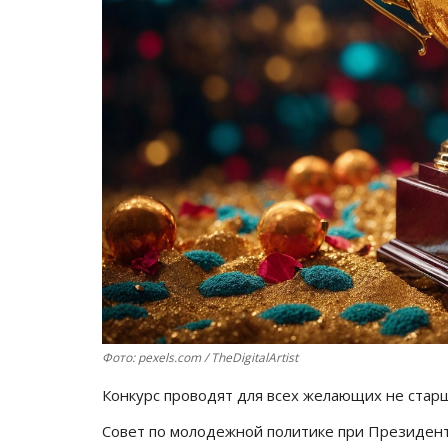
Фото: pexels.com / TheDigitalArtist
Конкурс проводят для всех желающих не стар
Совет по молодежной политике при Президенте