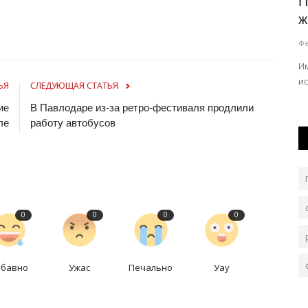
Как выглядела жительница
П
Павлодарского Прииртышья 35
ж
веков...
Фе
ения могут
Май 15, 2026
0
1282
Им
и
Открытие учёных позволит создать надёжную базу
ЬЯ
СЛЕДУЮЩАЯ СТАТЬЯ
для изучения позднего бронзового...
ие
В Павлодаре из-за ретро-фестиваля продлили
ле
работу автобусов
0
0
0
0
абавно
Ужас
Печально
Уау