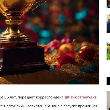
ше 35 лет, передает корреспондент
@Pavlodarnews.kz
.
 Республики Казахстан объявил о запуске премии Jas