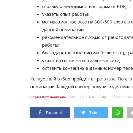
справку о несудимости в формате PDF;
указать опыт работы;
мотивационное эссе на 300-500 слов с от
данной номинации;
рекомендательное письмо от работодател
работы;
благодарственные письма (если есть), гр
указать ссылки на социальные сети;
оставить контактные данные: номер тел
Мир музеев
Конкурсный отбор пройдет в три этапа. По его
номинации. Каждый призёр получит один милл
Июнь 26, 2024 - 17:44
Обновленный
София Котельникова
Facebook
Twitter