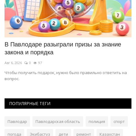
В Павлодаре разыграли призы за знание
В
закона и порядка
д
Авг 6, 2026
0
97
Ию
Чтобы получить подарок, нужно было правильно ответить на
Го
вопрос.
Па
ПОПУЛЯРНЫЕ ТЕГИ
Павлодар
Павлодарская область
полиция
спорт
погода
Экибастуз
дети
ремонт
Казахстан