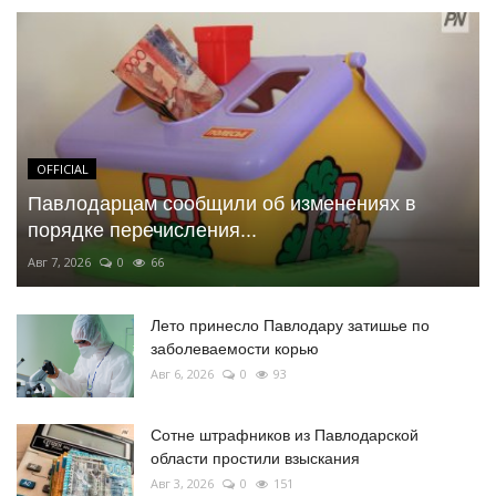
OFFICIAL
Павлодарцам сообщили об изменениях в
порядке перечисления...
Авг 7, 2026
0
66
Лето принесло Павлодару затишье по
заболеваемости корью
Авг 6, 2026
0
93
Сотне штрафников из Павлодарской
области простили взыскания
Авг 3, 2026
0
151