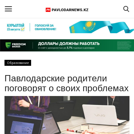
Войти
Регистрация
Главная
Образование
Обратная связь
Павлодарские родители
ПАВЛОДАРСКАЯ ОБЛАСТЬ
поговорят о своих проблемах
КАЗАХСТАН
МИР
СПЕЦПРОЕКТЫ