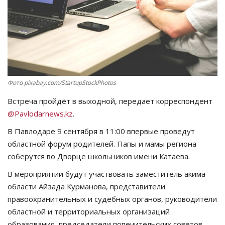
СПОРТ
Чек-лист
РАЗВЛЕЧЕНИЯ
Фото pixabay.com/StartupStockPhotos
OFFICIAL
Встреча пройдёт в выходной, передает корреспондент
@Pavlodarnews.kz
.
Курултай
В Павлодаре 9 сентября в 11:00 впервые проведут
областной форум родителей. Папы и мамы региона
Язык
соберутся во Дворце школьников имени Катаева.
Қазақша
Русский
В мероприятии будут участвовать заместитель акима
области Айзада Курманова, представители
правоохранительных и судебных органов, руководители
областной и территориальных организаций
образования, председатели попечительских советов,