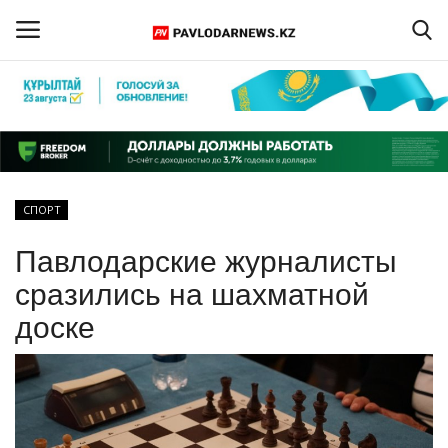
Войти
Регистрация
Главная
СПОРТ
Обратная связь
Павлодарские журналисты
ПАВЛОДАРСКАЯ ОБЛАСТЬ
сразились на шахматной
доске
КАЗАХСТАН
МИР
СПЕЦПРОЕКТЫ