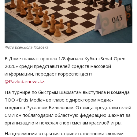
СПОРТ
Чек-лист
РАЗВЛЕЧЕНИЯ
Фото Есенжола Исабека
OFFICIAL
В Доме шахмат прошла 1/8 финала Кубка «Senat Open-
2026» среди представителей средств массовой
Курултай
информации, передает корреспондент
@Pavlodarnews.kz
.
Язык
На турнире по быстрым шахматам выступила и команда
ТОО «Ertis Media» во главе с директором медиа-
Қазақша
Русский
холдинга Русланом Биляловым. От лица представителей
СМИ он поблагодарил областную федерацию шахмат за
организацию и пожелал спортсменам красивой игры.
На церемонии открытия с приветственными словами