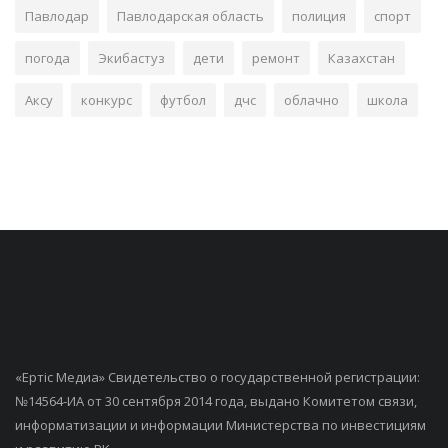
Павлодар
Павлодарская область
полиция
спорт
погода
Экибастуз
дети
ремонт
Казахстан
Аксу
конкурс
футбол
дчс
облачно
школа
«Ертiс Медиа» Свидетельство о государственной регистрации:
№14564-ИА от 30 сентября 2014 года, выдано Комитетом связи,
информатизации и информации Министерства по инвестициям