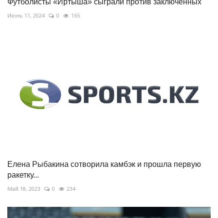
Футболисты «Иртыша» сыграли против заключённых
Июнь 11, 2024
0
165
Елена Рыбакина сотворила камбэк и прошла первую
ракетку...
Май 18, 2023
0
234