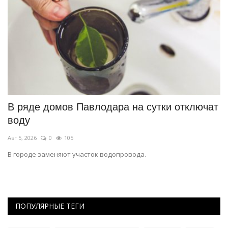
В ряде домов Павлодара на сутки отключат
Э
воду
д
Авг 5, 2026
0
105
Ав
В городе заменяют участок водопровода.
35
п
ПОПУЛЯРНЫЕ ТЕГИ