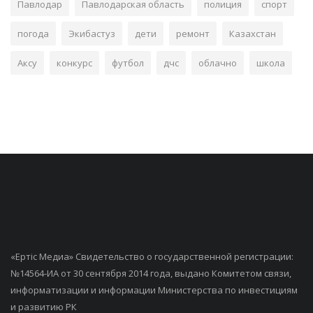
Павлодар
Павлодарская область
полиция
спорт
погода
Экибастуз
дети
ремонт
Казахстан
Аксу
конкурс
футбол
дчс
облачно
школа
«Ертiс Медиа» Свидетельство о государственной регистрации:
№14564-ИА от 30 сентября 2014 года, выдано Комитетом связи,
информатизации и информации Министерства по инвестициям
и развитию РК