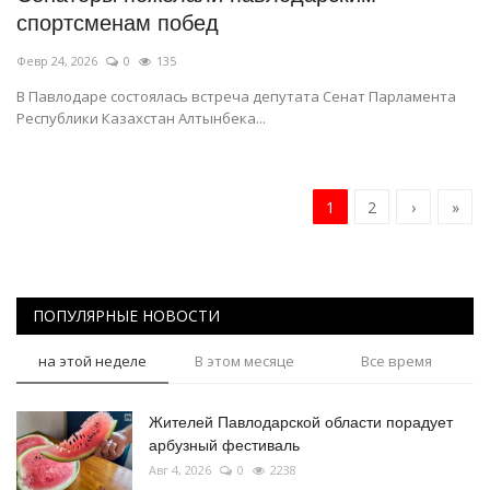
спортсменам побед
Февр 24, 2026
0
135
В Павлодаре состоялась встреча депутата Сенат Парламента
Республики Казахстан Алтынбека...
1
2
›
»
ПОПУЛЯРНЫЕ НОВОСТИ
на этой неделе
В этом месяце
Все время
Жителей Павлодарской области порадует
арбузный фестиваль
Авг 4, 2026
0
2238