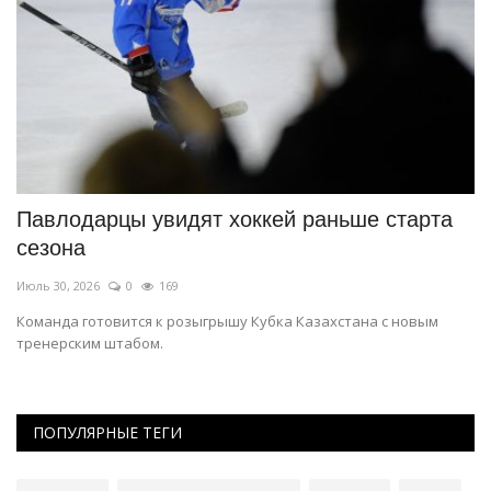
Павлодарцы увидят хоккей раньше старта
П
сезона
д
Июль 30, 2026
0
169
Ма
Команда готовится к розыгрышу Кубка Казахстана с новым
Ма
тренерским штабом.
пу
ПОПУЛЯРНЫЕ ТЕГИ