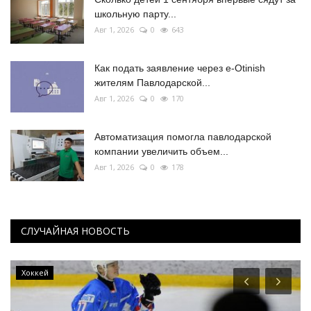
школьную парту...
Авг 1, 2026
0
643
Как подать заявление через e-Otinish
жителям Павлодарской...
Авг 1, 2026
0
170
Автоматизация помогла павлодарской
компании увеличить объем...
Авг 1, 2026
0
178
СЛУЧАЙНАЯ НОВОСТЬ
Хоккей