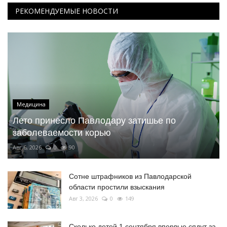
РЕКОМЕНДУЕМЫЕ НОВОСТИ
Медицина
Лето принесло Павлодару затишье по
заболеваемости корью
Авг 6, 2026
0
90
Сотне штрафников из Павлодарской
области простили взыскания
Авг 3, 2026
0
149
Сколько детей 1 сентября впервые сядут за