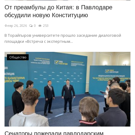
От преамбулы до Китая: в Павлодаре
обсудили новую Конституцию
Февр 26, 2026
0
253
В Торайгыров университете прошло заседание диалоговой
площадки «Встреча с экспертным...
Общество
Сенаторы пожелали павлодарским