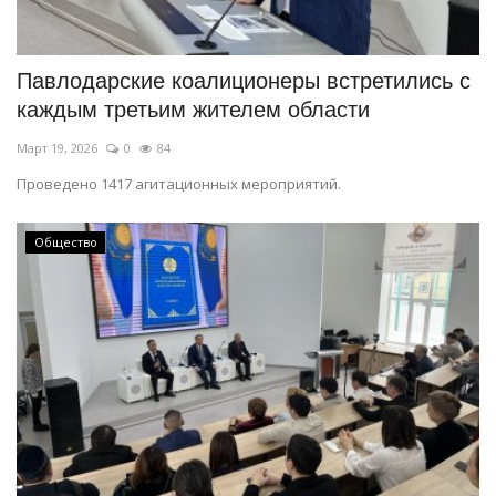
СПОРТ
Павлодарские коалиционеры встретились с
Чек-лист
каждым третьим жителем области
Март 19, 2026
0
84
РАЗВЛЕЧЕНИЯ
Проведено 1417 агитационных мероприятий.
OFFICIAL
Общество
Курултай
Язык
Қазақша
Русский