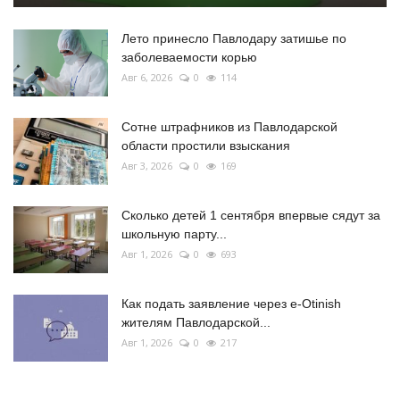
Лето принесло Павлодару затишье по
заболеваемости корью
Авг 6, 2026
0
114
Сотне штрафников из Павлодарской
области простили взыскания
Авг 3, 2026
0
169
Сколько детей 1 сентября впервые сядут за
школьную парту...
Авг 1, 2026
0
693
Как подать заявление через e-Otinish
жителям Павлодарской...
Авг 1, 2026
0
217