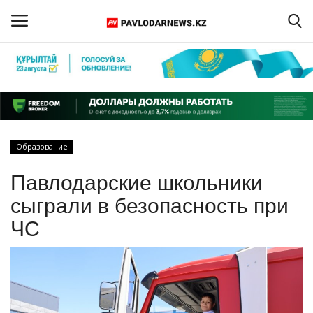
Войти
Регистрация
Главная
Образование
Обратная связь
Павлодарские школьники
ПАВЛОДАРСКАЯ ОБЛАСТЬ
сыграли в безопасность при
ЧС
КАЗАХСТАН
МИР
СПЕЦПРОЕКТЫ