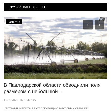
СЛУЧАЙНАЯ НОВОСТЬ
Развитие
В Павлодарской области обводнили поля
П
размером с небольшой...
п
Авг 5, 2026
0
145
Ию
Растения напитывают с помощью насосных станций.
Ал