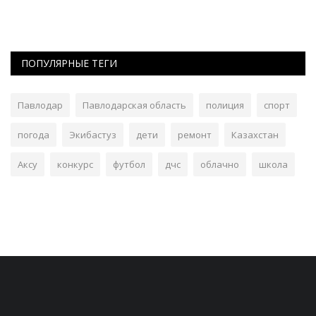
ПОПУЛЯРНЫЕ ТЕГИ
Павлодар
Павлодарская область
полиция
спорт
погода
Экибастуз
дети
ремонт
Казахстан
Аксу
конкурс
футбол
дчс
облачно
школа