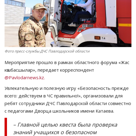
СПОРТ
Чек-лист
РАЗВЛЕЧЕНИЯ
Фото пресс-службы ДЧС Павлодарской области
OFFICIAL
Мероприятие прошло в рамках областного форума «Жас
көшбасшылар», передает корреспондент
Курултай
@Pavlodarnews.kz.
Язык
Увлекательную и полезную игру «Безопасность прежде
всего: действуем в ЧС правильно!», организовали для
Қазақша
Русский
ребят сотрудники ДЧС Павлодарской области совместно
с педагогами Дворца школьников имени Катаева.
– Главной целью квеста была проверка
знаний учащихся о безопасном