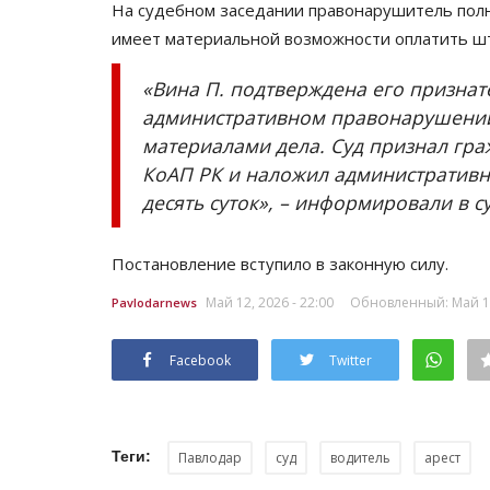
На судебном заседании правонарушитель полно
имеет материальной возможности оплатить ш
«Вина П. подтверждена его призна
административном правонарушении,
материалами дела. Суд признал гра
КоАП РК и наложил административно
десять суток», – информировали в су
Постановление вступило в законную силу.
Май 12, 2026 - 22:00
Обновленный: Май 12,
Pavlodarnews
Facebook
Twitter
Теги:
Павлодар
суд
водитель
арест