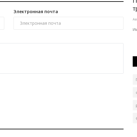
мориал
Строителей Павлодарской области
П
поздравили с профессиональным...
т
Электронная почта
Авг 7, 2026
0
394
Ав
лков
Глава региона Асаин Байханов вручил им
И
государственные, ведомственные и областные...