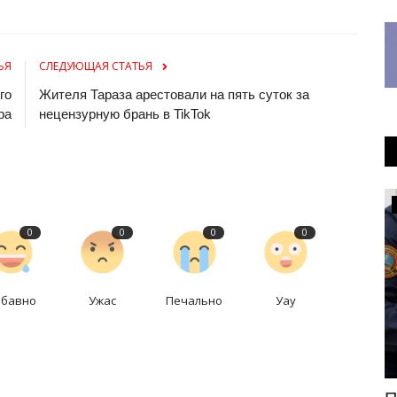
ЬЯ
СЛЕДУЮЩАЯ СТАТЬЯ
го
Жителя Тараза арестовали на пять суток за
ра
нецензурную брань в TikTok
Общество
0
0
0
0
абавно
Ужас
Печально
Уау