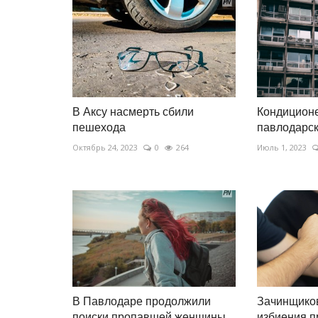
В Аксу насмерть сбили
Кондиционе
пешехода
павлодарск
Октябрь 24, 2023
0
264
Июль 1, 2023
В Павлодаре продолжили
Зачинщиков
поиски пропавшей женщины
избиения п