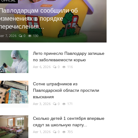
OFFICIAL
Павлодарцам сообщили об
изменениях в порядке
перечисления...
Авг 7, 2026
0
130
Лето принесло Павлодару затишье
по заболеваемости корью
Авг 6, 2026
0
116
Сотне штрафников из
Павлодарской области простили
взыскания
Авг 3, 2026
0
171
Сколько детей 1 сентября впервые
сядут за школьную парту...
Авг 1, 2026
0
705