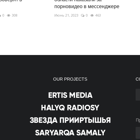
порновидео в мессенджере
0
308
Июнь 21, 2023
0
463
OUR PROJECTS
С
П