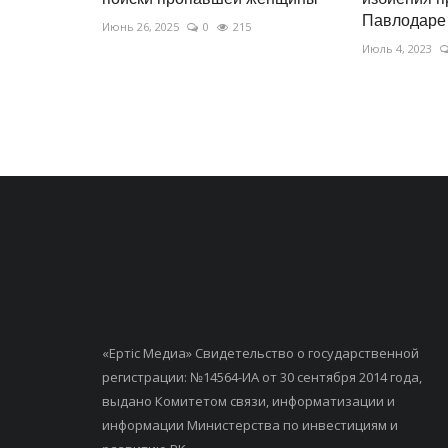
Павлодаре
Июнь 26, 2025
0
215
Июль 4, 2023
«Ертiс Медиа» Свидетельство о государственной
регистрации: №14564-ИА от 30 сентября 2014 года,
выдано Комитетом связи, информатизации и
информации Министерства по инвестициям и