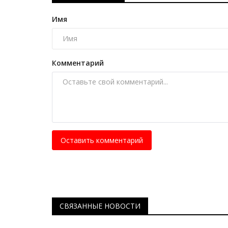
В Павлодаре завершился ме
Рымтая Избастина
Имя
Май 18, 2026
0
772
Турнир собрал 350 спортсменов со всех уго
Казахстана.
Комментарий
Оставить комментарий
СВЯЗАННЫЕ НОВОСТИ