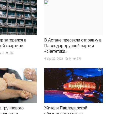
р загорелся в
В Астане пресекли отправку в
ой квартире
Павлодар крупной партии
«синтетики»
0
262
Февр 20, 2023
0
276
 группового
Жителя Павлодарской
роверят в
области наказали за