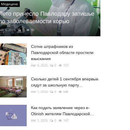
Медицина
Лето принесло Павлодару затишье
по заболеваемости корью
Авг 6, 2026
0
68
Сотне штрафников из
Павлодарской области простили
взыскания
Авг 3, 2026
0
137
Сколько детей 1 сентября впервые
сядут за школьную парту...
Авг 1, 2026
0
640
Как подать заявление через e-
Otinish жителям Павлодарской...
Авг 1, 2026
0
167