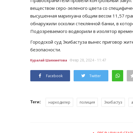
Правоохранители провели контрольный закуп.
веществом серо-зеленого цвета со специфичес
высушенная марихуана общим весом 11,57 гра
обнаружили осколки стеклянной банки, в кото
Подозреваемого водворили в изолятор време
Городской суд Экибастуза вынес приговор жи
безопасности.
Февр 28, 2024 - 11:47
Куралай Шаяхметова
Facebook
Twitter
Теги:
наркодилер
полиция
Экибастуз