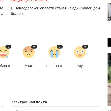
ЬЯ
СЛЕДУЮЩАЯ СТАТЬЯ
го
В Павлодарской области станет на один жилой дом
на
больше
0
0
0
0
Летний спорт
абавно
Ужас
Печально
Уау
Электронная почта