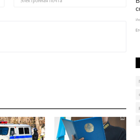
орита:
В Теренколе организовали турнир по
В
пляжному волейболу
с
Авг 5, 2026
0
85
Ию
м
Мероприятие организовали в рамках реализации
Ег
..
концепции «Закон и порядок».