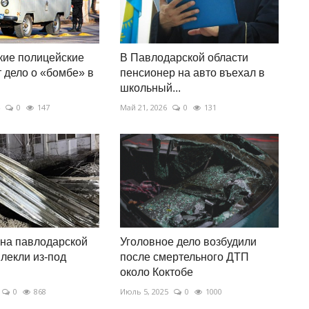
кие полицейские
В Павлодарской области
 дело о «бомбе» в
пенсионер на авто въехал в
школьный...
0
147
Май 21, 2026
0
131
на павлодарской
Уголовное дело возбудили
влекли из-под
после смертельного ДТП
около Коктобе
0
868
Июль 5, 2025
0
1000