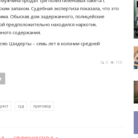
 Мужчина продал три полиэтиленовых пакета с
ким запахом. Судебная экспертиза показала, что это
мма. Обыскав дом задержанного, полицейские
рой предположительно находился наркотик.
нного содержания.
телю Шидерты – семь лет в колонии средней
0
159
арест
суд
приговор