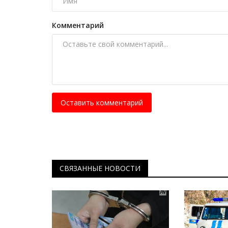
Испания выбила главного фав
французы оступились в...
Комментарий
Июль 15, 2026
0
132
Сборная Испании стала первым финалисто
чемпионата мира-2026, обыграв Францию в.
Оставить комментарий
СВЯЗАННЫЕ НОВОСТИ