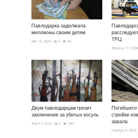
Павлодарка задолжала
Павлодарс
миллионы своим детям
расследуют
ТРЦ
Авг 16, 2024
0
96
Апрель 11, 2024
Двум павлодарцам грозит
Погибшего 
заключение за убитых косуль
стройке из
завала
Янв 17, 2024
0
184
Ноябрь 8, 2025