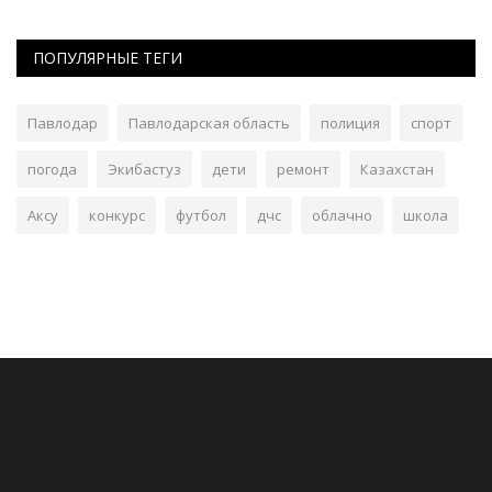
ПОПУЛЯРНЫЕ ТЕГИ
Павлодар
Павлодарская область
полиция
спорт
погода
Экибастуз
дети
ремонт
Казахстан
Аксу
конкурс
футбол
дчс
облачно
школа