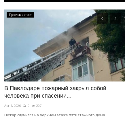
Происшествия
В Павлодаре пожарный закрыл собой
В
человека при спасении...
д
Авг 4, 2026
0
207
Ав
Пожар случился на верхнем этаже пятиэтажного дома.
Ж
ре