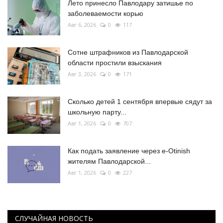
Лето принесло Павлодару затишье по
заболеваемости корью
Авг 6, 2026
0
117
Сотне штрафников из Павлодарской
области простили взыскания
Авг 3, 2026
0
171
Сколько детей 1 сентября впервые сядут за
школьную парту...
Авг 1, 2026
0
707
Как подать заявление через e-Otinish
жителям Павлодарской...
Авг 1, 2026
0
227
СЛУЧАЙНАЯ НОВОСТЬ