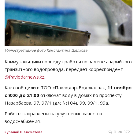
СПОРТ
Чек-лист
РАЗВЛЕЧЕНИЯ
Иллюстративное фото Константина Шелкова
OFFICIAL
Коммунальщики проведут работы по замене аварийного
транзитного водопровода, передаёт корреспондент
Курултай
@Pavlodarnews.kz
.
Как сообщили в ТОО «Павлодар-Водоканал»,
11 ноября
Язык
с 9:00 до 21:00
отключат воду в домах по проспекту
Қазақша
Русский
Назарбаева, 97, 97/1 (д/с №104), 99, 99/1, 99а.
Работы направлены на улучшение качества
водоснабжения.
0
372
Куралай Шаяхметова