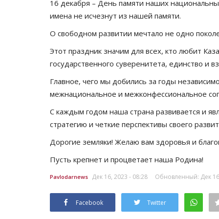
16 декабря – День памяти наших национальны
имена не исчезнут из нашей памяти.
О свободном развитии мечтало не одно покол
Этот праздник значим для всех, кто любит Каз
государственного суверенитета, единство и 
Главное, чего мы добились за годы независимо
межнациональное и межконфессиональное сог
С каждым годом наша страна развивается и яв
стратегию и четкие перспективы своего развит
Дорогие земляки! Желаю вам здоровья и благоп
Пусть крепнет и процветает наша Родина!
Дек 16, 2023 - 08:28
Обновленный: Дек 16,
Pavlodarnews
Facebook
Twitter