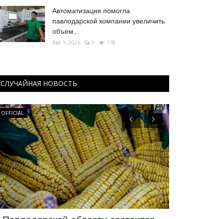
Автоматизация помогла
павлодарской компании увеличить
объем...
Авг 1, 2026
0
178
СЛУЧАЙНАЯ НОВОСТЬ
OFFICIAL
Павлодарские 