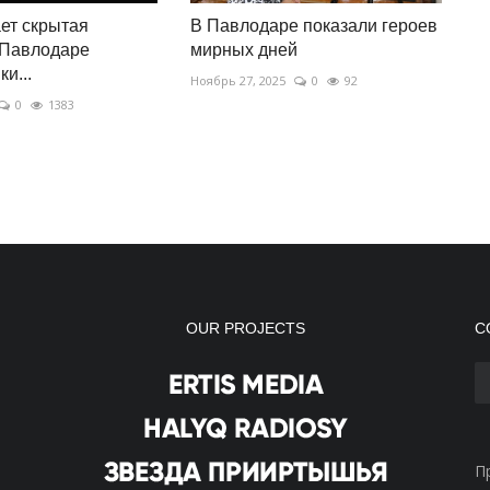
ет скрытая
В Павлодаре показали героев
 Павлодаре
мирных дней
и...
Ноябрь 27, 2025
0
92
0
1383
OUR PROJECTS
С
П