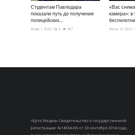
Студентам Павлодара
«Вас снима
показали путь до получения
камера»: в
полицейских...
беспилотник
Февр 1, 2025
0
407
Июль 12, 2025
«Ертiс Медиа» Свидетельство о государственной
регистрации: №14564-ИА от 30 сентября 2014 года,