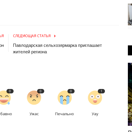
ЬЯ
СЛЕДУЮЩАЯ СТАТЬЯ
он
Павлодарская сельхозярмарка приглашает
жителей региона
Экономика
0
0
0
1
абавно
Ужас
Печально
Уау