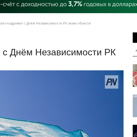
ев поздравил с Днём Независимости РК аким области
 с Днём Независимости РК