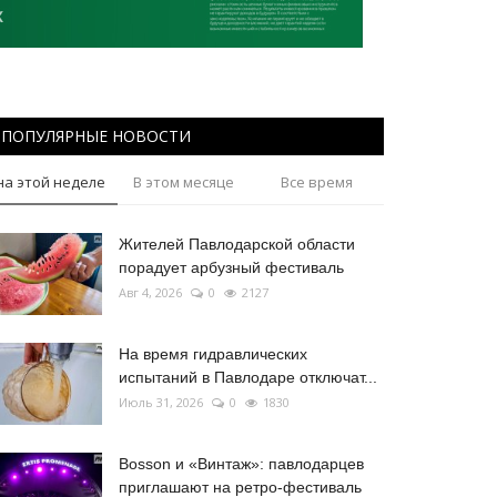
ПОПУЛЯРНЫЕ НОВОСТИ
на этой неделе
В этом месяце
Все время
Жителей Павлодарской области
порадует арбузный фестиваль
Авг 4, 2026
0
2127
На время гидравлических
испытаний в Павлодаре отключат...
Июль 31, 2026
0
1830
Bosson и «Винтаж»: павлодарцев
приглашают на ретро-фестиваль