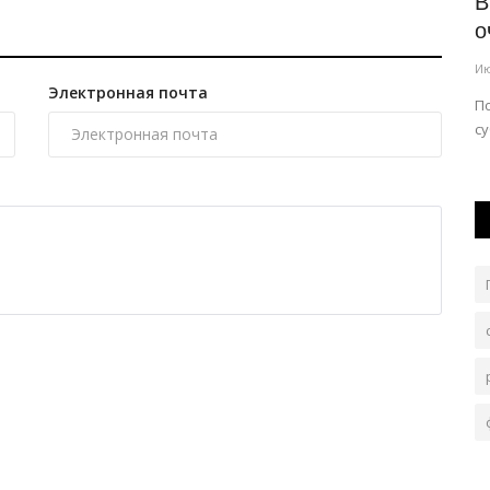
азали
Налоговая культура павлодарцев
В
повысилась
о
Авг 4, 2026
0
126
Ию
Электронная почта
в есть.
Жители региона стремятся в срок исполнять свои
П
обязанности.
су