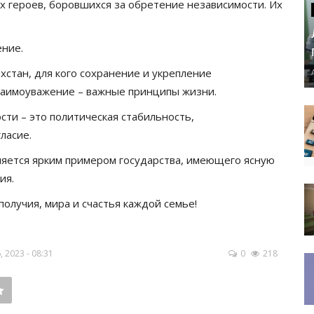
х героев, боровшихся за обретение независимости. Их
ение.
ахстан, для кого сохранение и укрепление
взаимоуважение – важные принципы жизни.
сти – это политическая стабильность,
ласие.
ляется ярким примером государства, имеющего ясную
ия.
олучия, мира и счастья каждой семье!
 2023 - 08:31
0
218