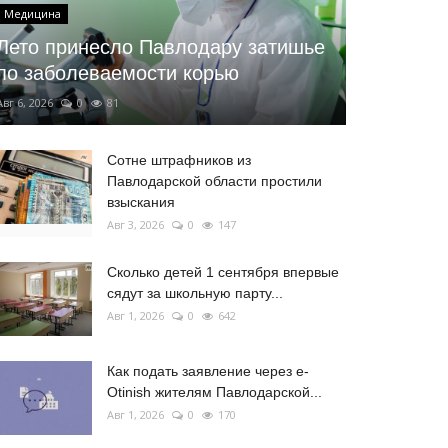
Медицина
Лето принесло Павлодару затишье
по заболеваемости корью
Авг 6, 2026
0
81
Сотне штрафников из
Павлодарской области простили
взыскания
Авг 3, 2026
0
147
Сколько детей 1 сентября впервые
сядут за школьную парту...
Авг 1, 2026
0
642
Как подать заявление через e-
Otinish жителям Павлодарской...
Авг 1, 2026
0
170