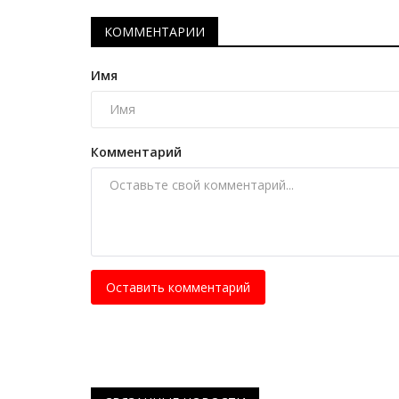
Павлодарские фигуристы пок
достойный результат на...
КОММЕНТАРИИ
Янв 29, 2026
0
819
Имя
Тренеры уверены – потенциал у спортсмено
Комментарий
Оставить комментарий