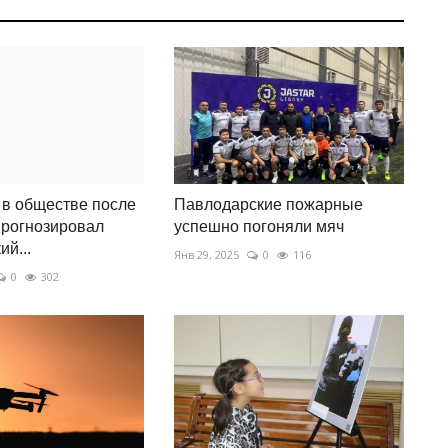
в обществе после
Павлодарские пожарные
прогнозировал
успешно погоняли мяч
й...
Янв 29, 2025
0
116
0
302