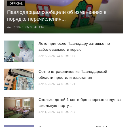
OFFICIAL
Павлодарцам сообщили об изменениях в
порядке перечисления...
Авг 7, 2026
0
134
Лето принесло Павлодару затишье по
заболеваемости корью
Авг 6, 2026
0
117
Сотне штрафников из Павлодарской
области простили взыскания
Авг 3, 2026
0
171
Сколько детей 1 сентября впервые сядут за
школьную парту...
Авг 1, 2026
0
707