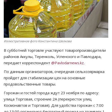
СПОРТ
Чек-лист
РАЗВЛЕЧЕНИЯ
Иллюстративное фото Константина Шелкова
OFFICIAL
В субботней торговле участвуют товаропроизводители
районов Аккулы, Теренколь, Успенского и Павлодара,
Курултай
передает корреспондент
@Pavlodarnews.kz
.
По данным организаторов, очередная сельхозярмарка
Язык
пройдет для стабилизации цен на основные
Қазақша
Русский
продовольственные товары.
Горожан и гостей города ждут 23 ноября по адресу:
улица Торговая, строение 2А (перекресток улиц
Космонавтов и Торговая). Для удобства горожан с 7:00
до 13:00 организуют бесплатный проезд на трамваях 1,