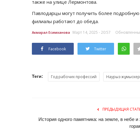
также на улице Лермонтова.
Павлодарцы могут получить более подробную 
филиалы работают до обеда.
Март 14, 2025 - 20:57
Обновленный:
Акмарал Есимханова
Facebook
Twitter
Теги:
Год рабочих профессий
Наурыз жұмыскер
ПРЕДЫДУЩАЯ СТАТ
История одного памятника: на земле, в небе и 
гора