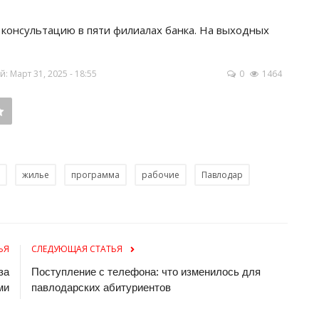
консультацию в пяти филиалах банка. На выходных
 Март 31, 2025 - 18:55
0
1464
жилье
программа
рабочие
Павлодар
ЬЯ
СЛЕДУЮЩАЯ СТАТЬЯ
за
Поступление с телефона: что изменилось для
ми
павлодарских абитуриентов