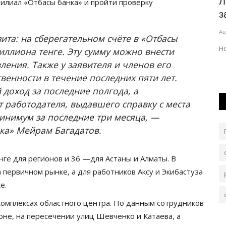
ития
Выборы в Курултай: о чём говорят
Л
лиал «Отбасы банка» и пройти проверку
кандидаты с жителями
з
Павлодарской...
Ав
та: на сберегательном счёте в «Отбасы
Авг 6, 2026
0
117
Н
ллиона тенге. Эту сумму можно внести
ия
В регионе продолжается предвыборная кампания.
ения. Также у заявителя и членов его
ов...
венности в течение последних пяти лет.
 доход за последние полгода, а
 работодателя, выдавшего справку с места
инимум за последние три месяца, —
ка» Мейрам Багадатов.
ге для регионов и 36 —для Астаны и Алматы. В
первичном рынке, а для работников Аксу и Экибастуза
е.
комплексах областного центра. По данным сотрудников
оне, на пересечении улиц Шевченко и Катаева, а