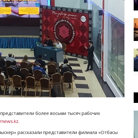
представители более восьми тысяч рабочих
rnews.kz.
мыскер» рассказали представители филиала «Отбасы