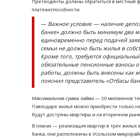
Новые возможности для разв
Претенденты должны обратиться в местный фи
получил конный спорт
платёжеспособности.
Павлодарской...
— Важное условие — наличие депози
Июнь 20, 2026
0
2500
банке» должно быть минимум два ми
Спортивный комплекс создан для проведен
единовременно перед подачей заявл
соревнований и развития национальных вид
семьи не должно быть жилья в собст
Кроме того, требуется официальный
обязательные пенсионные взносы от
работы, должны быть внесены как м
пояснил представитель «Отбасы бан
Максимальная сумма займа — 30 миллионов тен
Павлодаре жильё можно приобрести только на 
будут доступны квартиры и на вторичном рынк
В планах — реализация квартир в трёх жилых 
банка, они расположены в Усольском микрорай