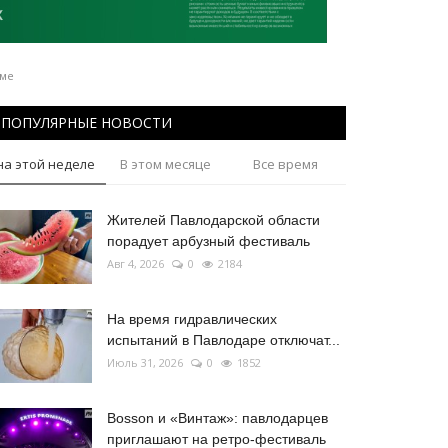
мме
ПОПУЛЯРНЫЕ НОВОСТИ
на этой неделе
В этом месяце
Все время
Жителей Павлодарской области
порадует арбузный фестиваль
Авг 4, 2026
0
2184
На время гидравлических
испытаний в Павлодаре отключат...
Июль 31, 2026
0
1852
Bosson и «Винтаж»: павлодарцев
приглашают на ретро-фестиваль