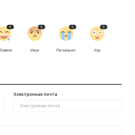
0
0
0
0
абавно
Ужас
Печально
Уау
Электронная почта