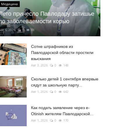
Медицина
Лето принесло Павлодару затишье
по заболеваемости корью
Авг 6, 2026
0
88
Сотне штрафников из
Павлодарской области простили
взыскания
Авг 3, 2026
0
148
Сколько детей 1 сентября впервые
сядут за школьную парту...
Авг 1, 2026
0
642
Как подать заявление через e-
Otinish жителям Павлодарской...
Авг 1, 2026
0
170