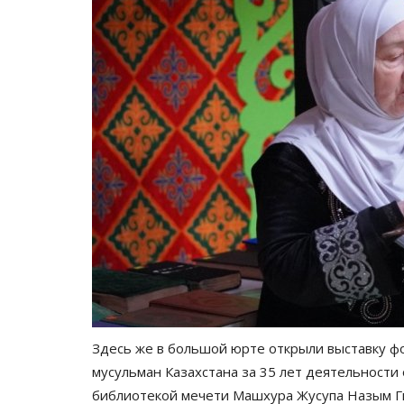
Здесь же в большой юрте открыли выставку ф
мусульман Казахстана за 35 лет деятельност
библиотекой мечети Машхура Жусупа Назым Ги