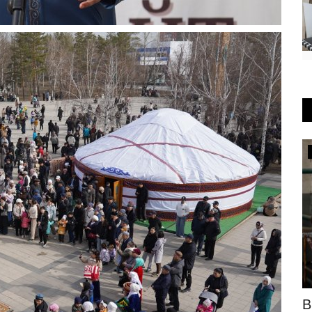
КАЗАХСТАН
стречу с
Казахстанцев призвали не доверять
В