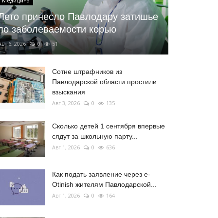
Медицина
Лето принесло Павлодару затишье
по заболеваемости корью
Авг 6, 2026
0
51
Сотне штрафников из
Павлодарской области простили
взыскания
Авг 3, 2026
0
135
Сколько детей 1 сентября впервые
сядут за школьную парту...
Авг 1, 2026
0
636
Как подать заявление через e-
Otinish жителям Павлодарской...
Авг 1, 2026
0
164