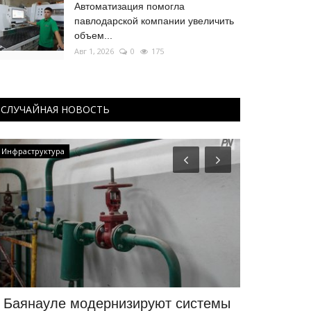
Автоматизация помогла
павлодарской компании увеличить
объем...
Авг 1, 2026
0
175
СЛУЧАЙНАЯ НОВОСТЬ
Инфраструктура
OFFICIAL
 Баянауле модернизируют системы
Где в Пав