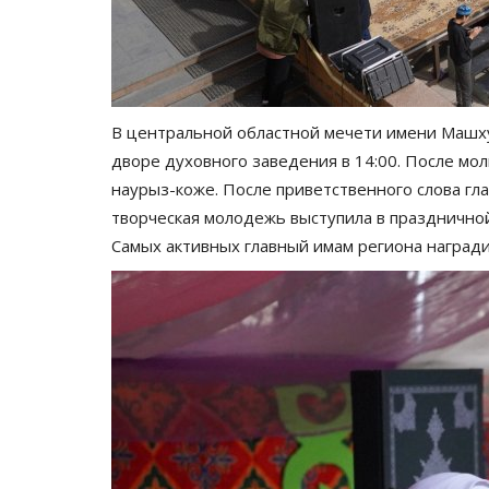
командой КВН
Июль 27, 2026
0
101
Мероприятие пройдет в рамках проекта JAS
В центральной областной мечети имени Машх
дворе духовного заведения в 14:00. После мол
наурыз-коже. После приветственного слова гл
творческая молодежь выступила в празднично
Самых активных главный имам региона наград