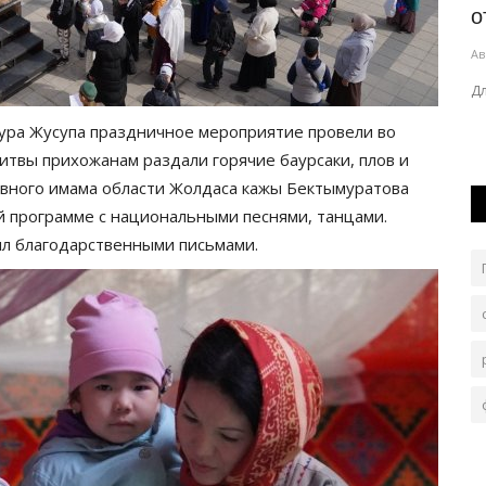
дипфейкам
о
Авг 6, 2026
0
18
Ав
TAR TALK.
Любой фейк живет ровно столько, сколько на него
Д
реагируют и распространяют в сети.
ура Жусупа праздничное мероприятие провели во
итвы прихожанам раздали горячие баурсаки, плов и
авного имама области Жолдаса кажы Бектымуратова
й программе с национальными песнями, танцами.
ил благодарственными письмами.