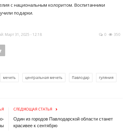
елия с национальным колоритом. Воспитанники
учили подарки.
 Март 31, 2025 - 12:18
0
350
мечеть
центральная мечеть
Павлодар
гуляния
ЬЯ
СЛЕДУЮЩАЯ СТАТЬЯ
о-
Один из городов Павлодарской области станет
мы
красивее к сентябрю